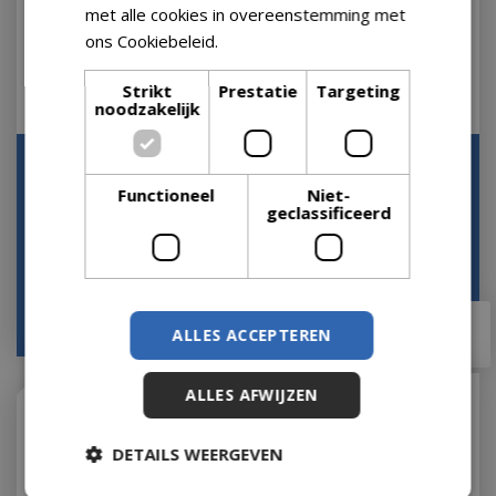
met alle cookies in overeenstemming met
ons Cookiebeleid.
Lees verder
Strikt
Prestatie
Targeting
noodzakelijk
Lampe Berger
Navulling Huisparfum
Huisparfum Lolita
Paris Chic 1 liter
Functioneel
Niet-
Lempicka 1L
Bouquet Lampe Berge…
geclassificeerd
Op voorraad
Op voorraad
vanaf
vanaf
€
26
,
99
€
26
,
99
ALLES ACCEPTEREN
ALLES AFWIJZEN
DETAILS WEERGEVEN