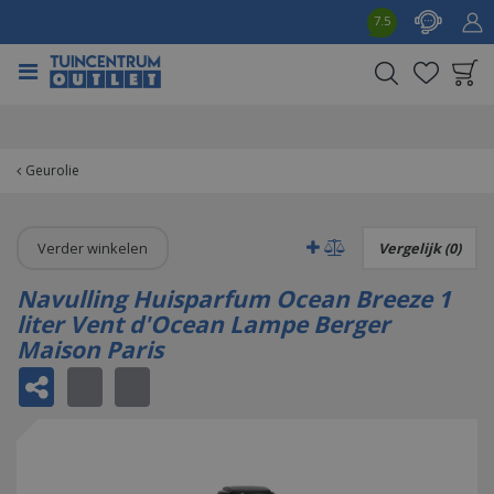
G
7.5
a
n
a
a
Product toegevoegd
r
aan wensenlijst
c
o
Geurolie
n
t
e
Verder winkelen
Vergelijk (0)
n
t
Navulling Huisparfum Ocean Breeze 1
liter Vent d'Ocean Lampe Berger
Maison Paris