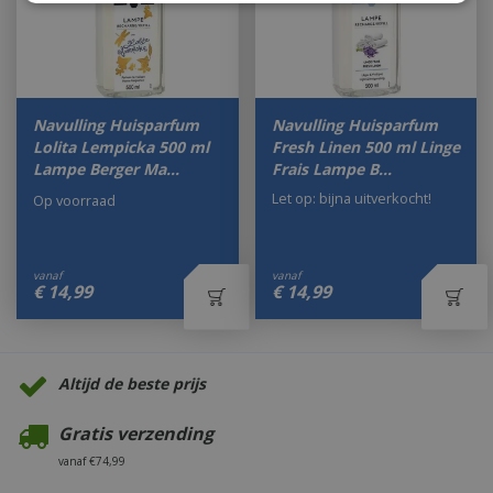
Navulling Huisparfum
Navulling Huisparfum
Lolita Lempicka 500 ml
Fresh Linen 500 ml Linge
Lampe Berger Ma…
Frais Lampe B…
Let op: bijna uitverkocht!
Op voorraad
vanaf
vanaf
€
14
,
99
€
14
,
99
Altijd de beste prijs
Gratis verzending
vanaf €74,99