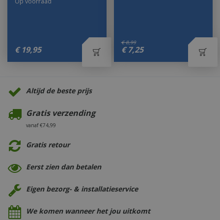
Op voorraad
€
8
,
99
€
19
,
95
€
7
,
25
Altijd de beste prijs
Gratis verzending
vanaf €74,99
Gratis retour
Eerst zien dan betalen
Eigen bezorg- & installatieservice
We komen wanneer het jou uitkomt