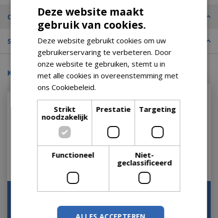
Deze website maakt
Omschrijving
gebruik van cookies.
Deze website gebruikt cookies om uw
Specificaties
gebruikerservaring te verbeteren. Door
onze website te gebruiken, stemt u in
Kijk ook eens naar:
met alle cookies in overeenstemming met
ons Cookiebeleid.
Lees verder
Strikt
Prestatie
Targeting
noodzakelijk
Functioneel
Niet-
geclassificeerd
Onderschotel Rond
Onderschotel Rond
Amsterdam 50 cm Grijs
Amsterdam 50 cm
Ecopots
Donkergrijs Antraciet
ALLES ACCEPTEREN