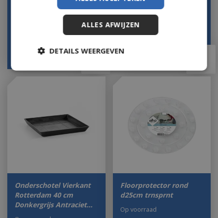
Eco…
Op voorraad
Let op: bijna uitverkocht!
ALLES AFWIJZEN
DETAILS WEERGEVEN
€
19
,
00
€
19
,
00
Onderschotel Vierkant
Floorprotector rond
Rotterdam 40 cm
d25cm trnsprnt
Donkergrijs Antraciet…
Op voorraad