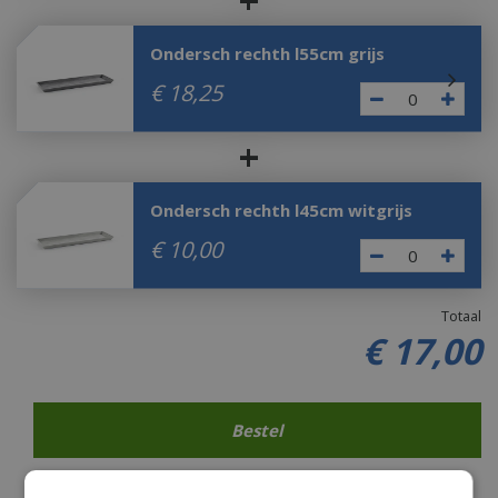
+
Ondersch rechth l55cm grijs
€
18
,
25
+
Ondersch rechth l45cm witgrijs
€
10
,
00
Totaal
€
17
,
00