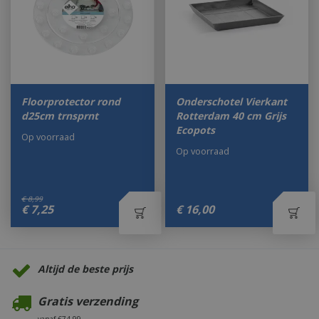
Floorprotector rond
Onderschotel Vierkant
d25cm trnsprnt
Rotterdam 40 cm Grijs
Ecopots
Op voorraad
Op voorraad
€
8
,
99
€
7
,
25
€
16
,
00
Altijd de beste prijs
Gratis verzending