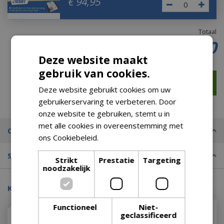
€
94
,
95
Totaal
€
19
,
00
Deze website maakt
gebruik van cookies.
Deze website gebruikt cookies om uw
gebruikerservaring te verbeteren. Door
onze website te gebruiken, stemt u in
met alle cookies in overeenstemming met
Omschrijving
ons Cookiebeleid.
Lees verder
Specificaties
Strikt
Prestatie
Targeting
noodzakelijk
Kijk ook eens naar:
Functioneel
Niet-
geclassificeerd