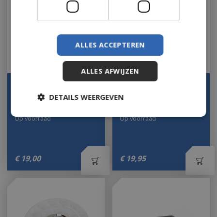
ALLES ACCEPTEREN
ALLES AFWIJZEN
Onderschotel Rond
Onderschotel Vierkant
Amsterdam 50 cm Grijs
Rotterdam 40 cm
DETAILS WEERGEVEN
Ecopots
Donkergrijs Antraciet…
Op voorraad
Op voorraad
€
19
,
00
€
19
,
95