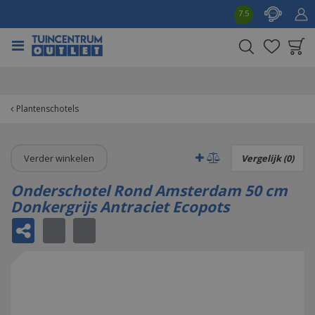
G
7.5
a
n
a
a
Product toegevoegd
r
aan wensenlijst
c
o
Plantenschotels
n
t
e
Verder winkelen
Vergelijk (0)
n
t
Onderschotel Rond Amsterdam 50 cm
Donkergrijs Antraciet Ecopots