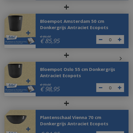
+
Bloempot Amsterdam 50 cm
Donkergrijs Antraciet Ecopots
€
86
,
00
€
85
,
95
+
Bloempot Oslo 55 cm Donkergrijs
Antraciet Ecopots
€
99
,
00
€
98
,
95
+
Plantenschaal Vienna 70 cm
Donkergrijs Antraciet Ecopots