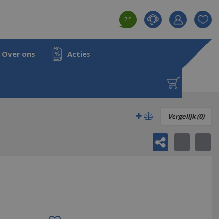
7.5
Product toeg
aan wensenl
Over ons
Acties
Vergelijk (0)