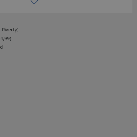
 Riverty)
74,99)
jd