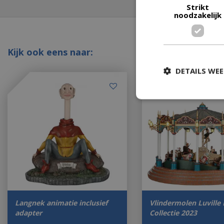
Strikt
noodzakelijk
Kijk ook eens naar:
DETAILS WE
Langnek animatie inclusief
Vlindermolen Luville 
adapter
Collectie 2023