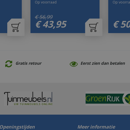
Op voorraad
Op voorr
€
56
,
99
€
43
,
95
€
5
Gratis retour
Eerst zien dan betalen
Openingstijden
Meer informatie