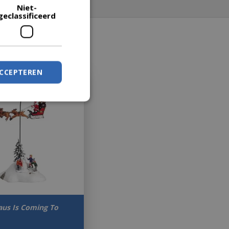
Niet-
geclassificeerd
ACCEPTEREN
aus Is Coming To