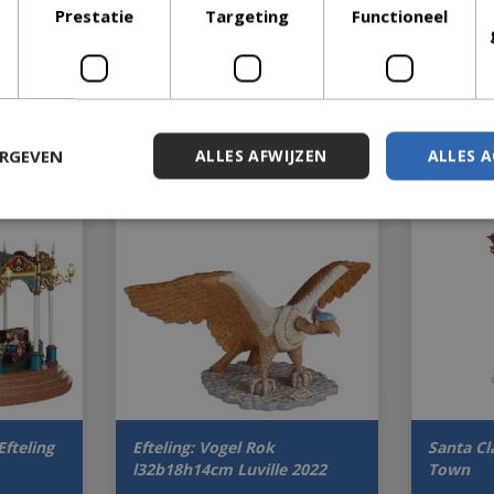
Prestatie
Targeting
Functioneel
ERGEVEN
ALLES AFWIJZEN
ALLES 
Efteling
Efteling: Vogel Rok
Santa Cl
l32b18h14cm Luville 2022
Town