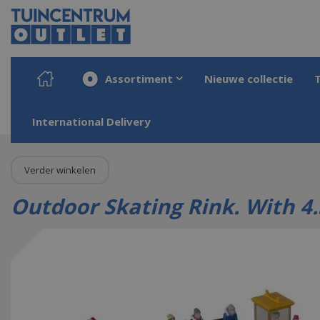
Ga
naar
content
Assortiment
Nieuwe collectie
Home
Producten
Kerst
Kerstdorpen
Kerstminiaturen
Outdoor Skat
International Delivery
Verder winkelen
Outdoor Skating Rink. With 4