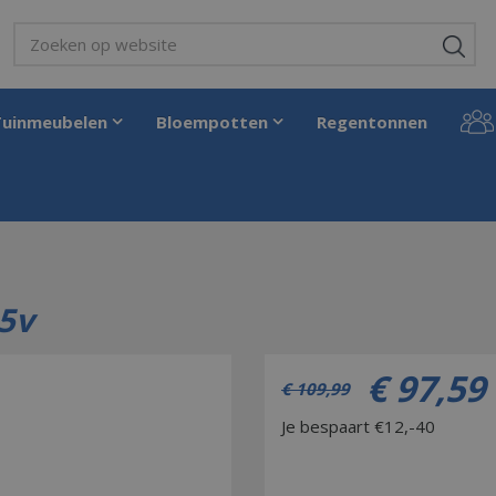
Tuinmeubelen
Bloempotten
Regentonnen
ing Rink. With 4.5v
.5v
€
97
,
59
€
109
,
99
Je bespaart €12,-40