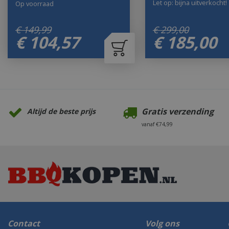
Let op: bijna uitverkocht!
Op voorraad
€
149
,
99
€
299
,
00
€
104
,
57
€
185
,
00
Gratis verzending
Altijd de beste prijs
vanaf €74,99
Contact
Volg ons