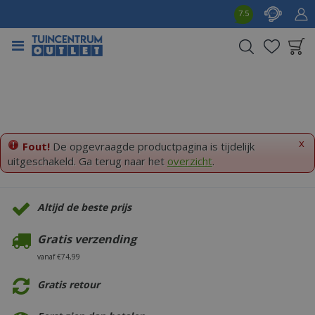
G
7.5
a
n
a
a
Product toegevoegd
r
aan wensenlijst
c
o
n
t
x
Fout!
De opgevraagde productpagina is tijdelijk
e
uitgeschakeld. Ga terug naar het
overzicht
.
n
t
Altijd de beste prijs
Gratis verzending
vanaf €74,99
Gratis retour