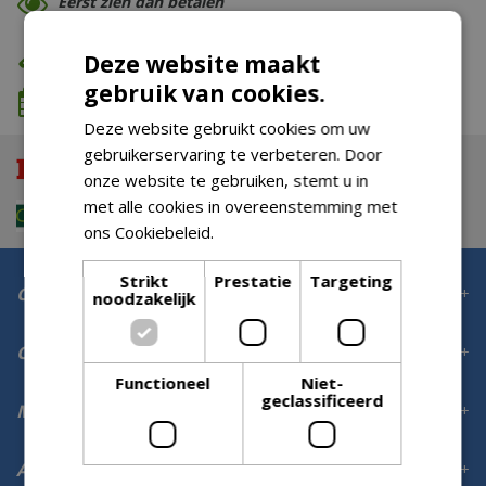
Eerst zien dan betalen
Eigen bezorg- & installatieservice
Deze website maakt
gebruik van cookies.
We komen wanneer het jou uitkomt
Deze website gebruikt cookies om uw
gebruikerservaring te verbeteren. Door
onze website te gebruiken, stemt u in
met alle cookies in overeenstemming met
ons Cookiebeleid.
Lees verder
Strikt
Prestatie
Targeting
Contact
noodzakelijk
Openingstijden
Functioneel
Niet-
geclassificeerd
Meer informatie
Aanmelden voor digitale nieuwsbrief