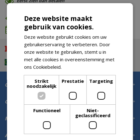
Eerst zien dan betalen
Eigen bezorg- & installatieservice
Deze website maakt
gebruik van cookies.
We komen wanneer het jou uitkomt
Deze website gebruikt cookies om uw
gebruikerservaring te verbeteren. Door
onze website te gebruiken, stemt u in
met alle cookies in overeenstemming met
ons Cookiebeleid.
Lees verder
Strikt
Prestatie
Targeting
Contact
noodzakelijk
Openingstijden
Functioneel
Niet-
geclassificeerd
Meer informatie
Aanmelden voor digitale nieuwsbrief