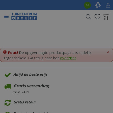
G
7.5
a
n
a
a
Product toegevoegd
r
aan wensenlijst
c
o
n
t
x
Fout!
De opgevraagde productpagina is tijdelijk
e
uitgeschakeld. Ga terug naar het
overzicht
.
n
t
Altijd de beste prijs
Gratis verzending
vanaf €74,99
Gratis retour