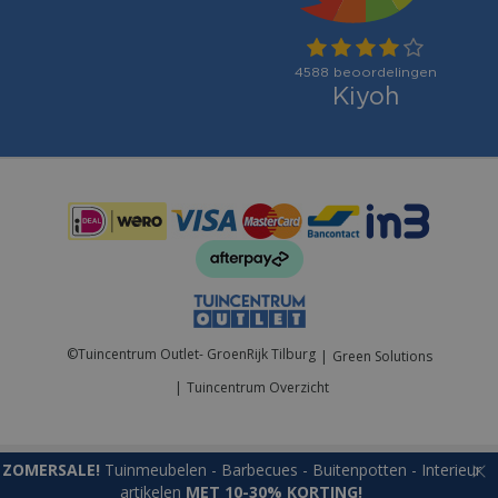
Betaalmogelijkheden:
©
Tuincentrum Outlet- GroenRijk Tilburg
Green Solutions
Tuincentrum Overzicht
ZOMERSALE!
Tuinmeubelen - Barbecues - Buitenpotten - Interieur
artikelen
MET 10-30% KORTING!