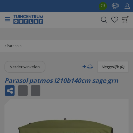
G
7.5
a
n
a
a
Product toegevoegd
r
aan wensenlijst
c
o
Parasols
n
t
e
Verder winkelen
Vergelijk (0)
n
t
Parasol patmos l210b140cm sage grn