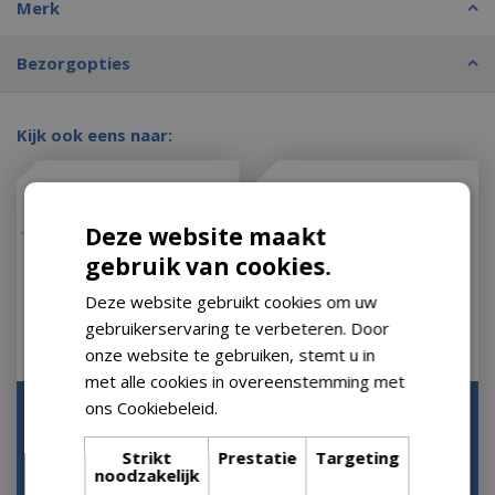
Merk
Bezorgopties
Kijk ook eens naar:
Deze website maakt
gebruik van cookies.
Deze website gebruikt cookies om uw
gebruikerservaring te verbeteren. Door
onze website te gebruiken, stemt u in
met alle cookies in overeenstemming met
ons Cookiebeleid.
Lees verder
Parasol Rectangle
Hacienda 300 x 400 cm.
Rechthoek Grijs 400 x
zand met houtlook
300 cm Madison
frame
Strikt
Prestatie
Targeting
noodzakelijk
Let op: bijna uitverkocht!
Let op: bijna uitverkocht!