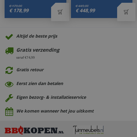
€
179
,
00
€
449
,
00
€
178
,
99
€
448
,
99
Altijd de beste prijs
Gratis verzending
vanaf €74,99
Gratis retour
Eerst zien dan betalen
Eigen bezorg- & installatieservice
We komen wanneer het jou uitkomt