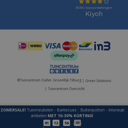
Betaalmogelijkheden:
©
Tuincentrum Outlet- GroenRijk Tilburg
Green Solutions
Tuincentrum Overzicht
ZOMERSALE!
Tuinmeubelen - Barbecues - Buitenpotten - Interieur
artikelen
MET 10-30% KORTING!
01
12
56
43
Premium bbqhoes q2000/3000