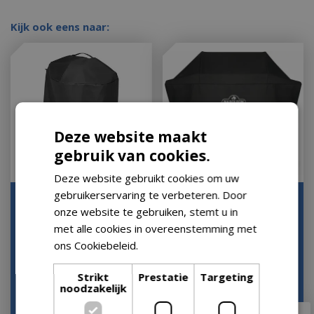
Kijk ook eens naar:
Deze website maakt
gebruik van cookies.
Deze website gebruikt cookies om uw
gebruikerservaring te verbeteren. Door
Weber Premium
Napoleon BBQ Hoes
onze website te gebruiken, stemt u in
Beschermhoes voor
voor Freestyle 365/465
Original Kettle en
Beschermhoes Afdek…
met alle cookies in overeenstemming met
Master-T…
ons Cookiebeleid.
Lees verder
Op voorraad
Op voorraad
Strikt
Prestatie
Targeting
noodzakelijk
€
69
,
99