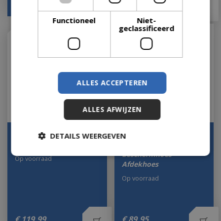
€
55
,
95
€
79
,
95
Functioneel
Niet-
geclassificeerd
ALLES ACCEPTEREN
ALLES AFWIJZEN
Prem barbecuehoes
Napoleon BBQ Hoes
DETAILS WEERGEVEN
spirit serie
voor Rogue SE 425
Beschermhoes
Op voorraad
Afdekhoes
Op voorraad
€
119
,
99
€
89
,
95