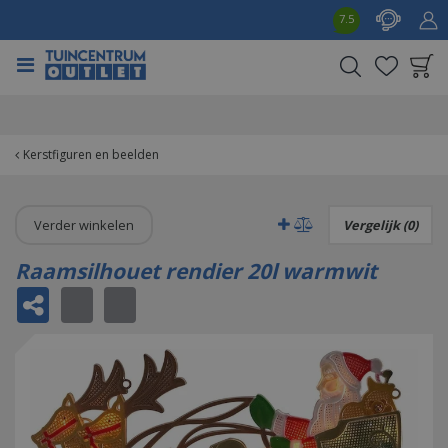
G
7.5
a
n
a
a
Product toegevoegd
r
aan wensenlijst
c
o
Kerstfiguren en beelden
n
t
e
Verder winkelen
Vergelijk (0)
n
t
Raamsilhouet rendier 20l warmwit