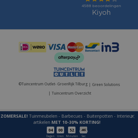
Betaalmogelijkheden:
©
Tuincentrum Outlet- GroenRijk Tilburg
Green Solutions
Tuincentrum Overzicht
ZOMERSALE!
Tuinmeubelen - Barbecues - Buitenpotten - Interieur
artikelen
MET 10-30% KORTING!
04
00
52
46
Raamsilhouet rendier 20l warmwit
Dagen
Uren
Minuten
Sec