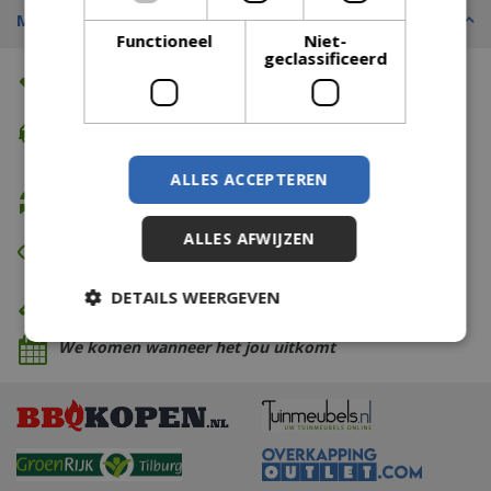
Merk
Functioneel
Niet-
geclassificeerd
Altijd de beste prijs
Gratis verzending
vanaf €74,99
ALLES ACCEPTEREN
Gratis retour
ALLES AFWIJZEN
Eerst zien dan betalen
DETAILS WEERGEVEN
Eigen bezorg- & installatieservice
We komen wanneer het jou uitkomt