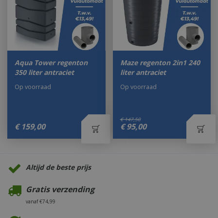
Aqua Tower regenton
Maze regenton 2in1 240
350 liter antraciet
liter antraciet
Op voorraad
Op voorraad
€
147
,
50
€
159
,
00
€
95
,
00
Altijd de beste prijs
Gratis verzending
vanaf €74,99