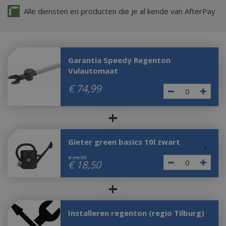
Alle diensten en producten die je al kende van AfterPay
Garantia Speedy Regenton
Vulautomaat
€
74
,
99
+
Gieter green basics 10l zwart
€
24
,
99
€
18
,
50
+
Installeren regenton (regio Tilburg)