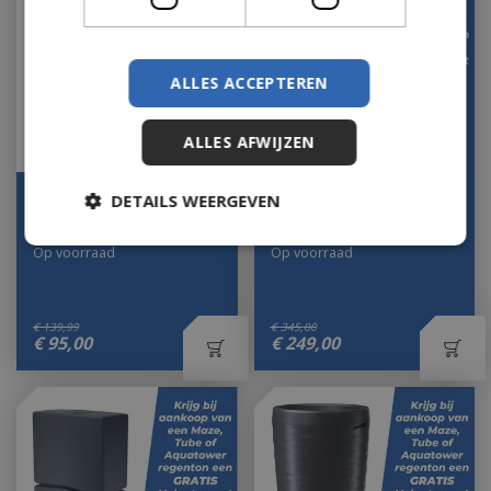
ALLES ACCEPTEREN
ALLES AFWIJZEN
Tube Regenton
Aqua Tower regenton
DETAILS WEERGEVEN
Antraciet 230 liter
650 l antraciet
Op voorraad
Op voorraad
€
139
,
99
€
345
,
00
€
95
,
00
€
249
,
00