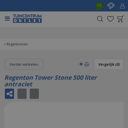
G
7.5
a
n
a
a
Product toegevoegd
r
aan wensenlijst
c
o
Regentonnen
n
t
e
Verder winkelen
Vergelijk (0)
n
t
Regenton Tower Stone 500 liter
antraciet