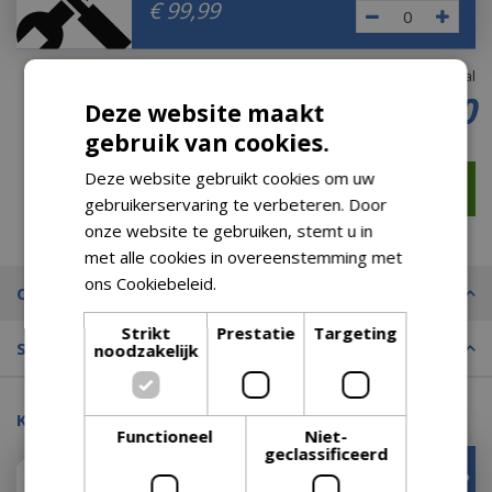
€
99
,
99
Totaal
€
209
,
00
Deze website maakt
gebruik van cookies.
Deze website gebruikt cookies om uw
gebruikerservaring te verbeteren. Door
onze website te gebruiken, stemt u in
met alle cookies in overeenstemming met
ons Cookiebeleid.
Lees verder
Omschrijving
Strikt
Prestatie
Targeting
Specificaties
noodzakelijk
Kijk ook eens naar:
Functioneel
Niet-
geclassificeerd