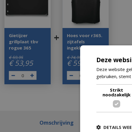
+
Gietijzer
Hoes voor r365.
grillplaat tbv
zijtafels
rogue 365
ingeklapt
€
59
,
95
€
74
,
95
Deze websi
€
53
,
95
€
59
,
95
Deze website geb
gebruiken, stemt
Strikt
noodzakelijk
Omschrijving
DETAILS WE