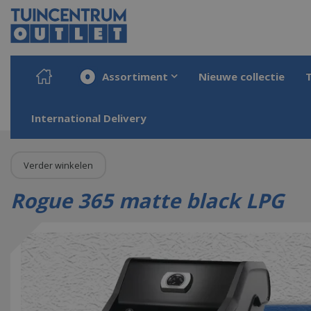
Ga
naar
content
Assortiment
Nieuwe collectie
Home
Producten
Barbecueën
Rogue 365 matte black LPG
International Delivery
Verder winkelen
Rogue 365 matte black LPG