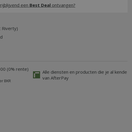
rijblijvend een
Best Deal
ontvangen?
 Riverty)
jd
,00 (0% rente)
Alle diensten en producten die je al kende
van AfterPay
er BKR