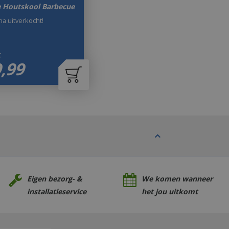
 Houtskool Barbecue
jna uitverkocht!
5
9
,
99
Eigen bezorg- &
We komen wanneer
installatieservice
het jou uitkomt