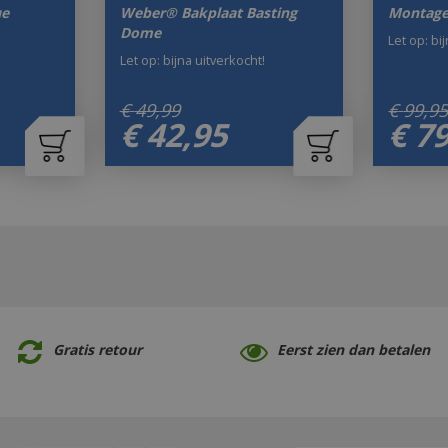
ue
Weber® Bakplaat Basting
Montage
Dome
Let op: bi
Let op: bijna uitverkocht!
€
49
,
99
€
99
,
9
€
42
,
95
€
7
Gratis retour
Eerst zien dan betalen