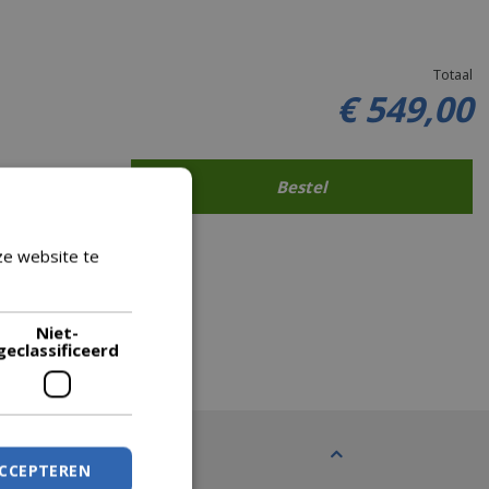
Totaal
€
549
,
00
ze website te
Lees verder
Niet-
geclassificeerd
ACCEPTEREN