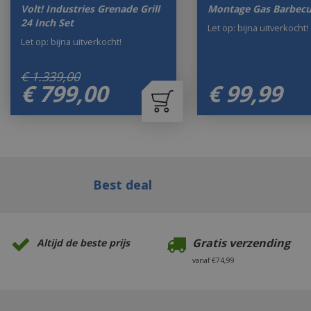
Volt! Industries Grenade Grill
Montage Gas Barbec
24 Inch Set
Let op: bijna uitverkocht!
Let op: bijna uitverkocht!
€
1.339
,
00
€
799
,
00
€
99
,
99
Best deal
Gratis verzending
Altijd de beste prijs
vanaf €74,99