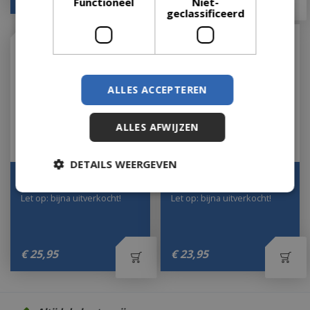
Functioneel
Niet-
geclassificeerd
ALLES ACCEPTEREN
ALLES AFWIJZEN
DETAILS WEERGEVEN
Room Spray Euphoria
Room Spray Coral 58
Let op: bijna uitverkocht!
Let op: bijna uitverkocht!
€
25
,
95
€
23
,
95