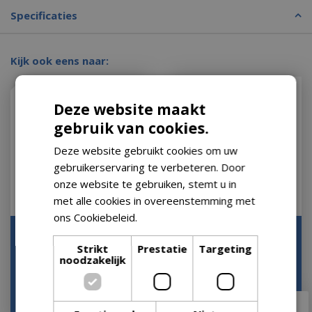
Specificaties
Kijk ook eens naar:
Deze website maakt
gebruik van cookies.
Deze website gebruikt cookies om uw
gebruikerservaring te verbeteren. Door
onze website te gebruiken, stemt u in
met alle cookies in overeenstemming met
ons Cookiebeleid.
Lees verder
Room Spray Heavenly
Room Spray Skin 90
Strikt
Prestatie
Targeting
Let op: bijna uitverkocht!
Let op: bijna uitverkocht!
noodzakelijk
€
25
,
95
€
23
,
95