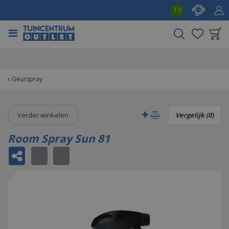
G
7.5
a
n
a
a
Product toegevoegd
r
aan wensenlijst
c
o
Geurspray
n
t
e
Verder winkelen
Vergelijk (0)
n
t
Room Spray Sun 81