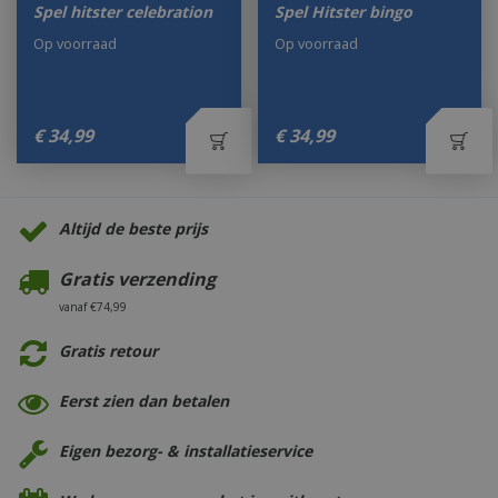
Spel hitster celebration
Spel Hitster bingo
Op voorraad
Op voorraad
€
34
,
99
€
34
,
99
Altijd de beste prijs
Gratis verzending
vanaf €74,99
Gratis retour
Eerst zien dan betalen
Eigen bezorg- & installatieservice