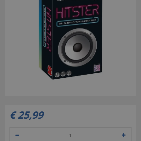
€
25
,
99