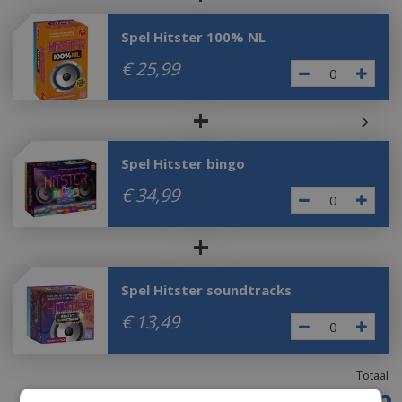
Spel Hitster 100% NL
€
25
,
99
+
Spel Hitster bingo
€
34
,
99
+
Spel Hitster soundtracks
€
13
,
49
Totaal