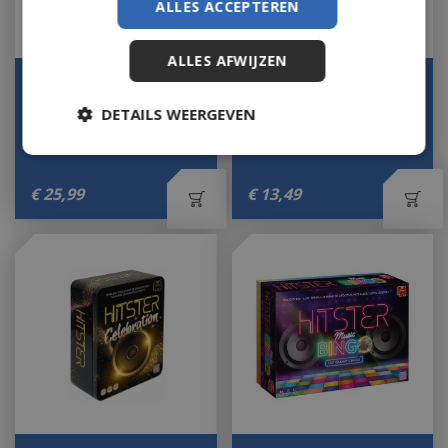
ALLES ACCEPTEREN
ALLES AFWIJZEN
Spel Hitster 100% NL
Spel Hitster soundtracks
Op voorraad
Op voorraad
DETAILS WEERGEVEN
€
25
,
99
€
13
,
49