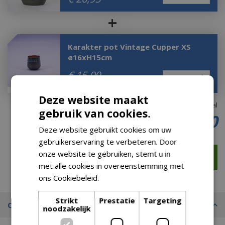
+
Karakter pot Vintage Cupper XS
ø16xH15cm
€
15
,
00
Deze website maakt
Totaal
gebruik van cookies.
€
99
,
00
Deze website gebruikt cookies om uw
gebruikerservaring te verbeteren. Door
onze website te gebruiken, stemt u in
met alle cookies in overeenstemming met
ons Cookiebeleid.
Lees verder
Strikt
Prestatie
Targeting
Omschrijving
noodzakelijk