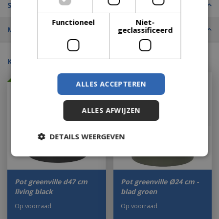
Specificaties
Functioneel
Niet-
Merk
geclassificeerd
Kijk ook eens naar:
Met 10% afgeprijsd
Nieuwe collectie
ALLES ACCEPTEREN
ALLES AFWIJZEN
DETAILS WEERGEVEN
Pot greenville d47 cm
Pot greenville Ø24 cm -
living black
blad groen
Op voorraad
Op voorraad