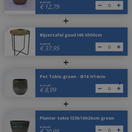
€
15
,
99
€
12
,
79
+
Bijzettafel goud l40.5h50cm
€
49
,
99
€
37
,
95
+
Pot Tokio groen - Ø16 H14cm
€
11
,
49
€
8
,
99
+
Planter tokio l33b16h26cm groen
€
26
,
49
€
20
,
95