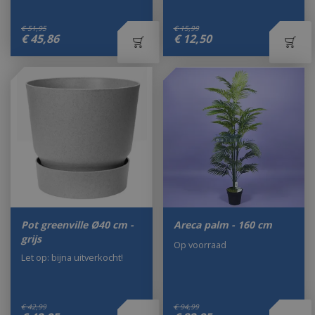
€
51
,
95
€
15
,
99
€
45
,
86
€
12
,
50
Pot greenville Ø40 cm -
Areca palm - 160 cm
grijs
Op voorraad
Let op: bijna uitverkocht!
€
42
,
99
€
94
,
99