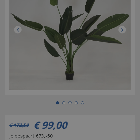
€
99
,
00
€
172
,
50
Je bespaart €73,-50