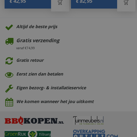
€
42
,
95
€
82
,
95
Altijd de beste prijs
Gratis verzending
vanaf €74,99
Gratis retour
Eerst zien dan betalen
Eigen bezorg- & installatieservice
We komen wanneer het jou uitkomt