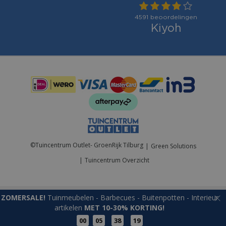
Betaalmogelijkheden:
©
Tuincentrum Outlet- GroenRijk Tilburg
Green Solutions
Tuincentrum Overzicht
ZOMERSALE!
Tuinmeubelen - Barbecues - Buitenpotten - Interieur
artikelen
MET 10-30% KORTING!
00
05
38
19