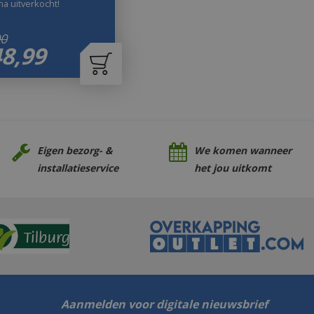
jna uitverkocht!
00
48
,
99
Eigen bezorg- &
We komen wanneer
installatieservice
het jou uitkomt
Aanmelden voor digitale nieuwsbrief