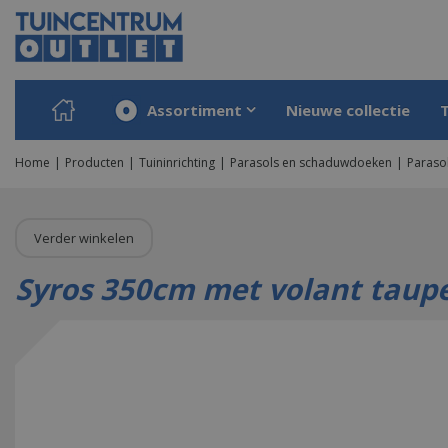
Ga
naar
content
Assortiment
Nieuwe collectie
Home
Producten
Tuininrichting
Parasols en schaduwdoeken
Paraso
Verder winkelen
Syros 350cm met volant taup