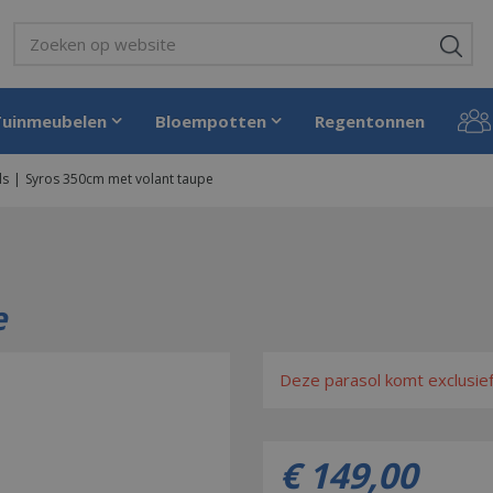
Tuinmeubelen
Bloempotten
Regentonnen
ls
Syros 350cm met volant taupe
e
Deze parasol komt exclusie
€
149
,
00