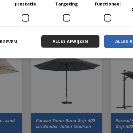
Prestatie
Targeting
Functioneel
ERGEVEN
ALLES AFWIJZEN
ALLES 
m. zand
Parasol Timor Rond Grijs 400
Parasol 
cm Zonder Volant Madison
Grijs 30