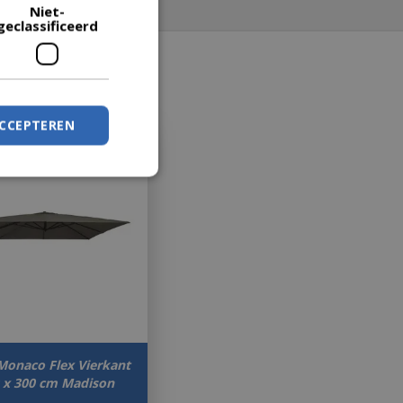
Niet-
geclassificeerd
ACCEPTEREN
Monaco Flex Vierkant
0 x 300 cm Madison