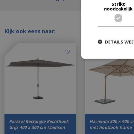
Strikt
noodzakelijk
Kijk ook eens naar:
DETAILS WE
Parasol Rectangle Rechthoek
Hacienda 300 x 400 c
Grijs 400 x 300 cm Madison
met houtlook frame