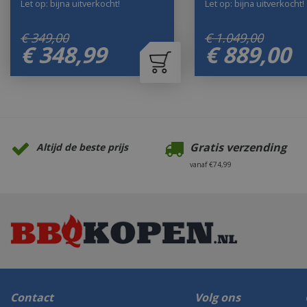
Let op: bijna uitverkocht!
Let op: bijna uitverkocht!
€
349
,
00
€
1.049
,
00
€
348
,
99
€
889
,
00
Gratis verzending
Altijd de beste prijs
vanaf €74,99
Contact
Volg ons