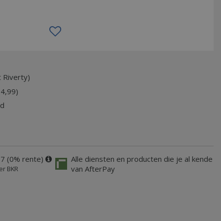
 Riverty)
74,99)
jd
67 (0% rente)
Alle diensten en producten die je al kende
van AfterPay
er BKR