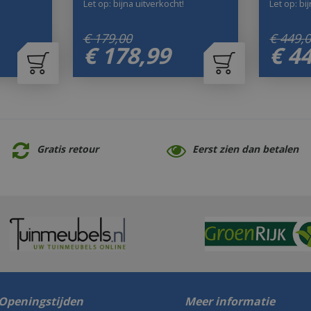
Let op: bijna uitverkocht!
Let op: bi
€
179
,
00
€
449
,
€
178
,
99
€
4
Gratis retour
Eerst zien dan betalen
Openingstijden
Meer informatie