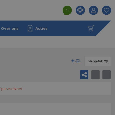
7.5
Product toeg
aan wensenl
Over ons
Acties
Vergelijk (0)
f parasolvoet