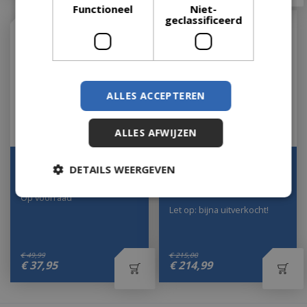
Functioneel
Niet-
geclassificeerd
ALLES ACCEPTEREN
ALLES AFWIJZEN
Bijzettafel goud
Bijzettafel Ramah L 51
DETAILS WEERGEVEN
l40.5h50cm
46 Zwart Metaal
Countryfield
Op voorraad
Let op: bijna uitverkocht!
€
49
,
99
€
215
,
00
€
37
,
95
€
214
,
99