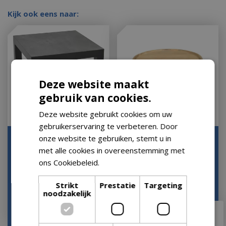
Kijk ook eens naar:
Deze website maakt
gebruik van cookies.
Deze website gebruikt cookies om uw
gebruikerservaring te verbeteren. Door
onze website te gebruiken, stemt u in
Bijzettafel Down Town /
Bijzettafel Melfort
Ohio 50x50cm
L60B60H40cm
met alle cookies in overeenstemming met
ons Cookiebeleid.
Lees verder
Let op: bijna uitverkocht!
Let op: bijna
uitverkocht!
Strikt
Prestatie
Targeting
noodzakelijk
€
129
,
00
vanaf
€
112
,
66
€
106
,
90