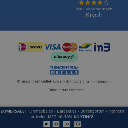
Betaalmogelijkheden:
©
Tuincentrum Outlet- GroenRijk Tilburg
Green Solutions
Tuincentrum Overzicht
ZOMERSALE!
Tuinmeubelen - Barbecues - Buitenpotten - Interieur
artikelen
MET 10-30% KORTING!
01
22
33
25