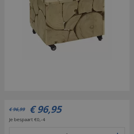
€
96
,
95
€
96
,
99
Je bespaart €0,-4