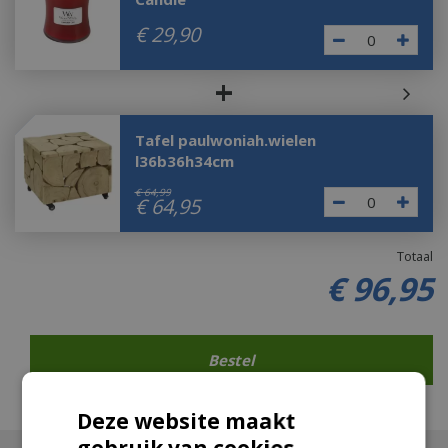
€
29
,
90
+
Tafel paulwoniah.wielen
l36b36h34cm
€
64
,
99
€
64
,
95
Totaal
€
96
,
95
Deze website maakt