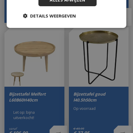
€
129
,
00
€
38
,
95
€
112
,
66
DETAILS WEERGEVEN
Bijzettafel Melfort
Bijzettafel goud
L60B60H40cm
l40.5h50cm
Op voorraad
Let op: bijna
uitverkocht!
vanaf
€
49
,
99
€
106
,
90
€
37
,
95