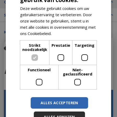
gebruik van cookies.
Omschrijving
Deze website gebruikt cookies om uw
gebruikerservaring te verbeteren. Door
Specificaties
onze website te gebruiken, stemt u in
met alle cookies in overeenstemming met
Kijk ook eens naar:
ons Cookiebeleid.
Lees verder
Strikt
Prestatie
Targeting
noodzakelijk
Functioneel
Niet-
geclassificeerd
Tafel D70H40cm
Bijzettafel Down Town /
donkergrijs
Ohio 50x50cm
ALLES ACCEPTEREN
Let op: bijna uitverkocht!
Op voorraad
ALLES AFWIJZEN