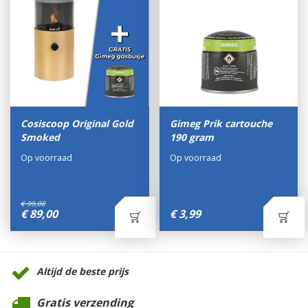
Cosiscoop Original Gold
Gimeg Prik cartouche
Smoked
190 gram
Op voorraad
Op voorraad
€
99
,
00
€
89
,
00
€
3
,
99
Altijd de beste prijs
Gratis verzending