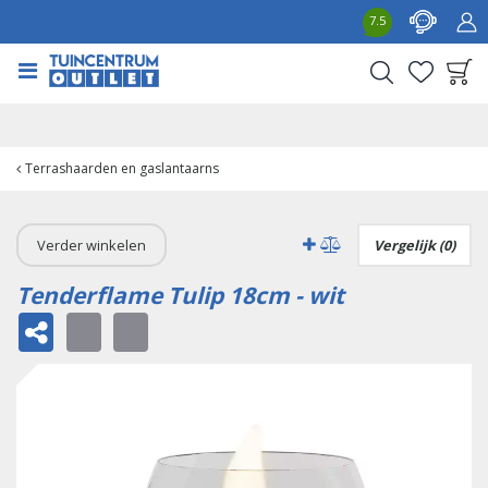
G
7.5
a
n
a
a
Product toegevoegd
r
aan wensenlijst
c
o
Terrashaarden en gaslantaarns
n
t
e
Verder winkelen
Vergelijk (0)
n
t
Tenderflame Tulip 18cm - wit