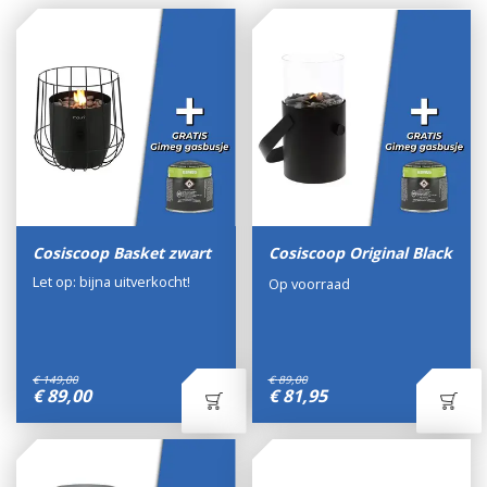
Cosiscoop Basket zwart
Cosiscoop Original Black
Let op: bijna uitverkocht!
Op voorraad
€
149
,
00
€
89
,
00
€
89
,
00
€
81
,
95