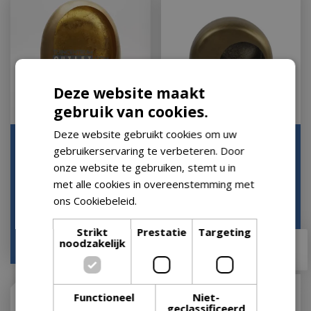
Deze website maakt
gebruik van cookies.
Deze website gebruikt cookies om uw
Standing Marrakech Egg
Theelichthouder Rondo
gebruikerservaring te verbeteren. Door
Gold 31 14 40 T-light Ei
M Messing 29 28 Antiek
onze website te gebruiken, stemt u in
Goud Kandel…
Metaal Country…
met alle cookies in overeenstemming met
Let op: bijna uitverkocht!
Let op: bijna uitverkocht!
ons Cookiebeleid.
Lees verder
Strikt
Prestatie
Targeting
€
79
,
99
noodzakelijk
€
49
,
95
€
78
,
95
Functioneel
Niet-
geclassificeerd