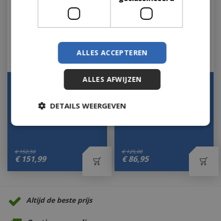
ALLES ACCEPTEREN
ALLES AFWIJZEN
Theelichthouder Rondo
Theelichth Grid L antiek
L Messing 41 40 Antiek
zilver
Metaal Country…
DETAILS WEERGEVEN
Let op: bijna uitverkocht!
Op voorraad
€
152
,
50
€
125
,
00
€
151
,
99
€
86
,
95
Altijd de beste prijs