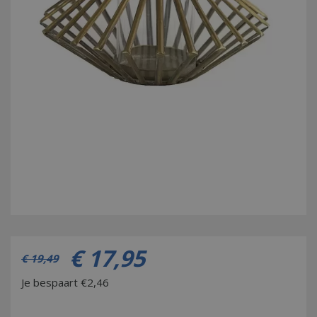
€
17
,
95
€
19
,
49
Je bespaart €2,46