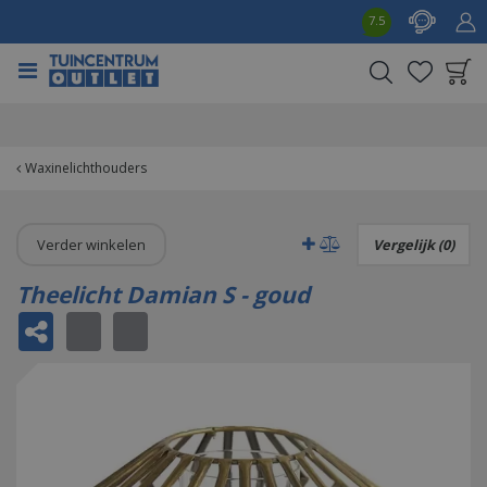
G
7.5
a
n
a
a
Product toegevoegd
r
aan wensenlijst
c
o
Waxinelichthouders
n
t
e
Verder winkelen
Vergelijk (0)
n
t
Theelicht Damian S - goud