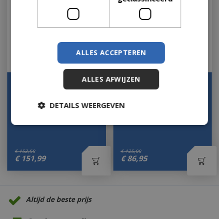
ALLES ACCEPTEREN
ALLES AFWIJZEN
Theelichthouder Rondo
Theelichth Grid L antiek
L Messing 41 40 Antiek
zilver
Metaal Country…
DETAILS WEERGEVEN
Let op: bijna uitverkocht!
Op voorraad
€
152
,
50
€
125
,
00
€
151
,
99
€
86
,
95
Altijd de beste prijs