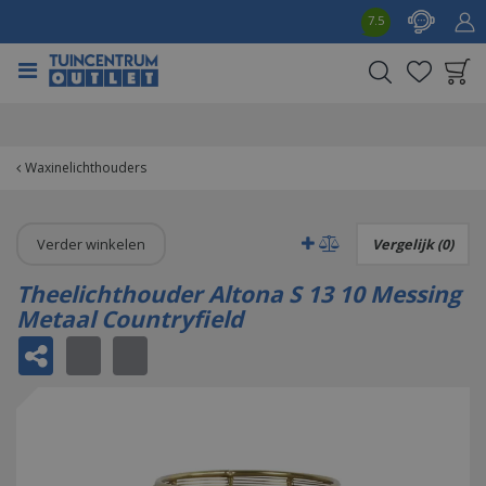
G
7.5
a
n
a
a
Product toegevoegd
r
aan wensenlijst
c
o
Waxinelichthouders
n
t
e
Verder winkelen
Vergelijk (0)
n
t
Theelichthouder Altona S 13 10 Messing
Metaal Countryfield