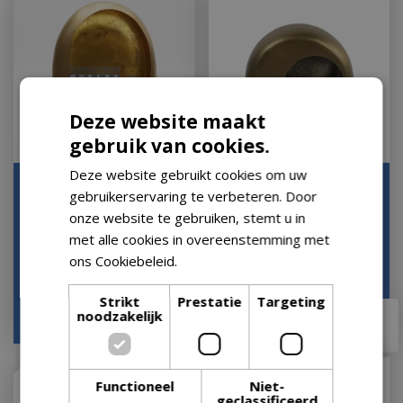
Deze website maakt
gebruik van cookies.
Deze website gebruikt cookies om uw
Standing Marrakech Egg
Theelichthouder Rondo
gebruikerservaring te verbeteren. Door
Gold 31 14 40 T-light Ei
M Messing 29 28 Antiek
onze website te gebruiken, stemt u in
Goud Kandel…
Metaal Country…
met alle cookies in overeenstemming met
Let op: bijna uitverkocht!
Let op: bijna uitverkocht!
ons Cookiebeleid.
Lees verder
Strikt
Prestatie
Targeting
€
79
,
99
noodzakelijk
€
49
,
95
€
78
,
95
Functioneel
Niet-
geclassificeerd