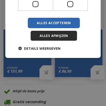
ALLES ACCEPTEREN
Theelichthouder Rondo
Theelichth Grid L antiek
ALLES AFWIJZEN
L Messing 41 40 Antiek
zilver
Metaal Country…
Let op: bijna uitverkocht!
DETAILS WEERGEVEN
Op voorraad
€
152
,
50
€
125
,
00
€
151
,
99
€
86
,
95
Altijd de beste prijs
Gratis verzending