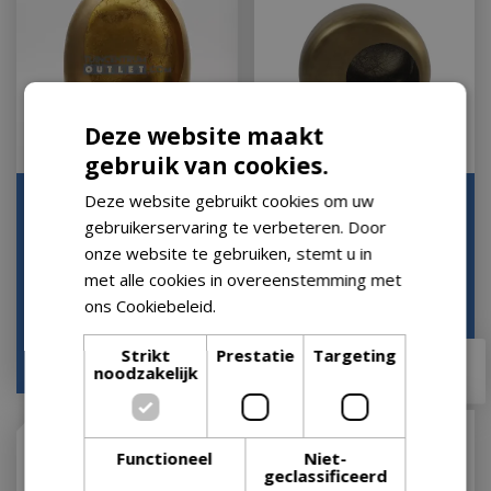
Deze website maakt
gebruik van cookies.
Standing Marrakech Egg
Deze website gebruikt cookies om uw
Theelichthouder Rondo
Gold 31 14 40 T-light Ei
M Messing 29 28 Antiek
gebruikerservaring te verbeteren. Door
Goud Kandel…
Metaal Country…
onze website te gebruiken, stemt u in
Let op: bijna uitverkocht!
Let op: bijna uitverkocht!
met alle cookies in overeenstemming met
ons Cookiebeleid.
Lees verder
€
79
,
99
Strikt
Prestatie
Targeting
€
49
,
95
€
78
,
95
noodzakelijk
Functioneel
Niet-
geclassificeerd