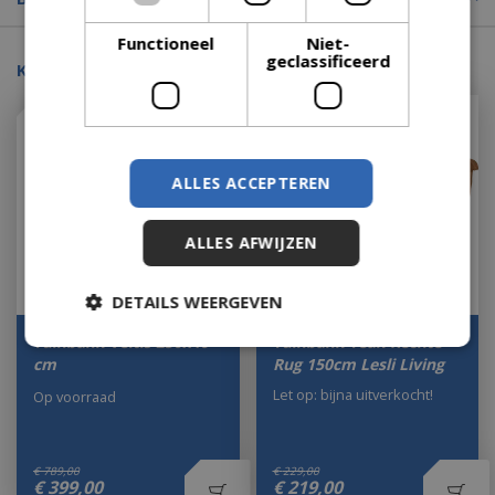
Functioneel
Niet-
geclassificeerd
Kijk ook eens naar:
ALLES ACCEPTEREN
ALLES AFWIJZEN
DETAILS WEERGEVEN
Tuinbank Veltis 250x40
Tuinbank Teak Rechte
cm
Rug 150cm Lesli Living
Let op: bijna uitverkocht!
Op voorraad
€
789
,
00
€
229
,
00
€
399
,
00
€
219
,
00