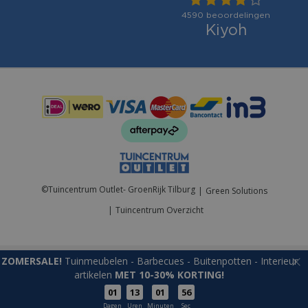
Betaalmogelijkheden:
©
Tuincentrum Outlet- GroenRijk Tilburg
Green Solutions
Tuincentrum Overzicht
ZOMERSALE!
Tuinmeubelen - Barbecues - Buitenpotten - Interieur
artikelen
MET 10-30% KORTING!
01
13
01
56
Tuinbank Crossway alu L160cm grijs/wit mat
Dagen
Uren
Minuten
Sec