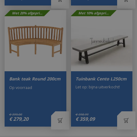
Met 20% afgeprijsd
Met 10% afgeprijsd
Bank teak Round 200cm
Tuinbank Cento L250cm
Let op: bijna uitverkocht!
Op voorraad
€
399
,
00
€
398
,
99
€
279
,
20
€
359
,
09