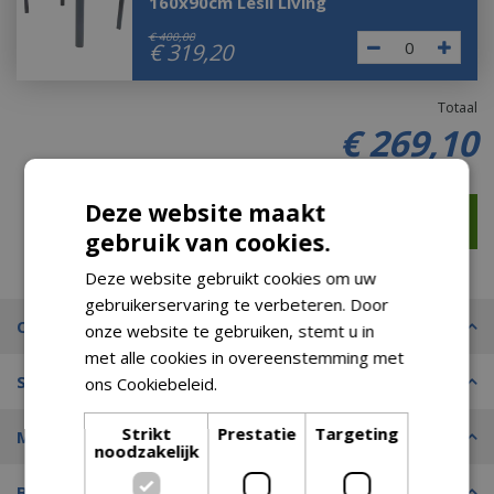
160x90cm Lesli Living
€
400
,
00
€
319
,
20
Totaal
€
269
,
10
Deze website maakt
gebruik van cookies.
Deze website gebruikt cookies om uw
gebruikerservaring te verbeteren. Door
Omschrijving
onze website te gebruiken, stemt u in
met alle cookies in overeenstemming met
Specificaties
ons Cookiebeleid.
Lees verder
Strikt
Prestatie
Targeting
Merk
noodzakelijk
Bezorgopties