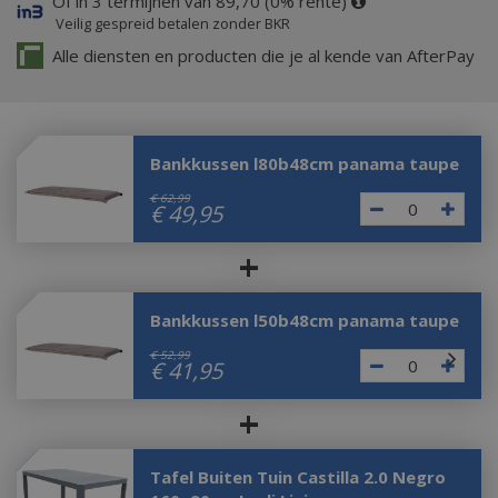
Of in 3 termijnen van 89,70 (0% rente)
Veilig gespreid betalen zonder BKR
Alle diensten en producten die je al kende van AfterPay
Bankkussen l80b48cm panama taupe
€
62
,
99
€
49
,
95
+
Bankkussen l50b48cm panama taupe
€
52
,
99
€
41
,
95
+
Tafel Buiten Tuin Castilla 2.0 Negro