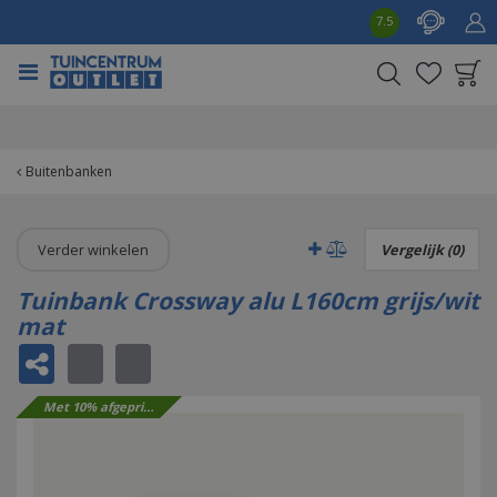
G
7.5
a
n
a
a
Product toegevoegd
r
aan wensenlijst
c
o
Buitenbanken
n
t
e
Verder winkelen
Vergelijk (0)
n
t
Tuinbank Crossway alu L160cm grijs/wit
mat
Met 10% afgeprijsd