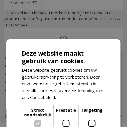
Je bespaart €0,-4
Dit artikel is nu helaas uitverkocht, heb je interesse in dit
product? mail: info@tuincentrumoutlet.com of bel +31(0)97-
010255043
Deze website maakt
Altijd de beste prijs
gebruik van cookies.
Eerst zien dan betalen (met Riverty)
Deze website gebruikt cookies om uw
Gratis verzending (vanaf €74,99)
gebruikerservaring te verbeteren. Door
Tot wel 14 dagen bedenktijd
onze website te gebruiken, stemt u in
Gratis retour
met alle cookies in overeenstemming met
ons Cookiebeleid.
Lees verder
Let op: bijna uitverkocht!
Strikt
Prestatie
Targeting
noodzakelijk
Omschrijving