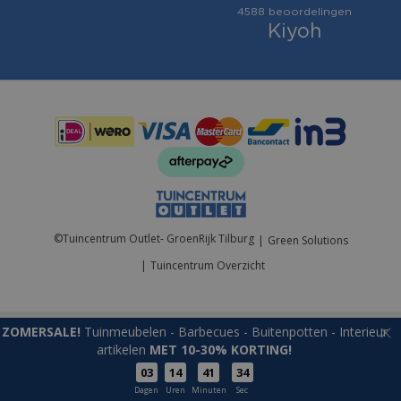
Betaalmogelijkheden:
©
Tuincentrum Outlet- GroenRijk Tilburg
Green Solutions
Tuincentrum Overzicht
ZOMERSALE!
Tuinmeubelen - Barbecues - Buitenpotten - Interieur
artikelen
MET 10-30% KORTING!
03
14
41
34
Tuinsteker Ster (150 ledlampjes, L60 x H73 cm)
Dagen
Uren
Minuten
Sec