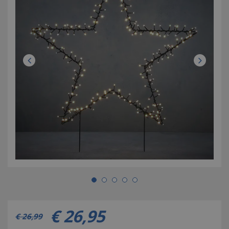
€
26
,
95
€
26
,
99