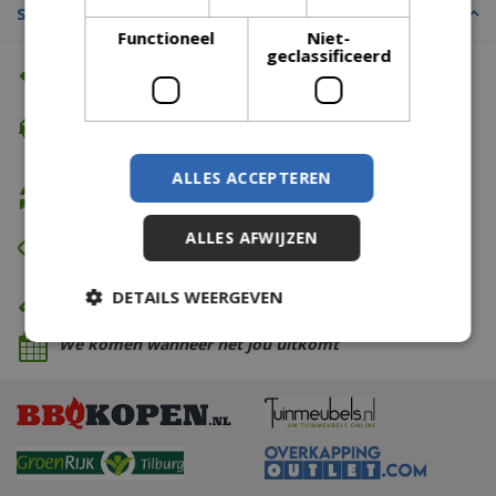
Specificaties
Functioneel
Niet-
geclassificeerd
Altijd de beste prijs
Gratis verzending
vanaf €74,99
ALLES ACCEPTEREN
Gratis retour
ALLES AFWIJZEN
Eerst zien dan betalen
Eigen bezorg- & installatieservice
DETAILS WEERGEVEN
We komen wanneer het jou uitkomt