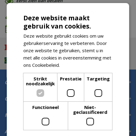
Eerst zien dan betalen
Eigen bezorg- & installatieservice
Deze website maakt
gebruik van cookies.
We komen wanneer het jou uitkomt
Deze website gebruikt cookies om uw
gebruikerservaring te verbeteren. Door
onze website te gebruiken, stemt u in
met alle cookies in overeenstemming met
ons Cookiebeleid.
Lees verder
Strikt
Prestatie
Targeting
Contact
noodzakelijk
Openingstijden
Functioneel
Niet-
geclassificeerd
Meer informatie
Aanmelden voor digitale nieuwsbrief