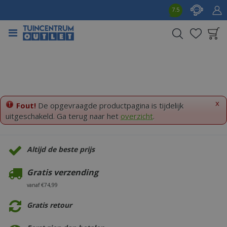
G
7.5
a
n
a
a
Product toegevoegd
r
aan wensenlijst
c
o
n
t
x
Fout!
De opgevraagde productpagina is tijdelijk
e
uitgeschakeld. Ga terug naar het
overzicht
.
n
t
Altijd de beste prijs
Gratis verzending
vanaf €74,99
Gratis retour