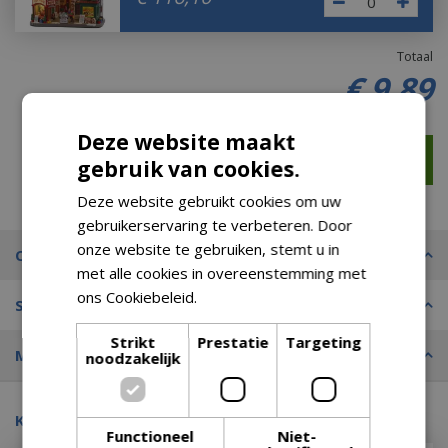
Totaal
€
9
,
89
Deze website maakt
gebruik van cookies.
Deze website gebruikt cookies om uw
gebruikerservaring te verbeteren. Door
onze website te gebruiken, stemt u in
Omschrijving
met alle cookies in overeenstemming met
ons Cookiebeleid.
Lees verder
Specificaties
Strikt
Prestatie
Targeting
Merk
noodzakelijk
Kijk ook eens naar:
Functioneel
Niet-