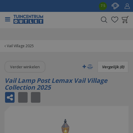
G
7.5
a
n
a
a
Product toegevoegd
r
aan wensenlijst
c
o
Vail Village 2025
n
t
e
Verder winkelen
Vergelijk (0)
n
t
Vail Lamp Post Lemax Vail Village
Collection 2025