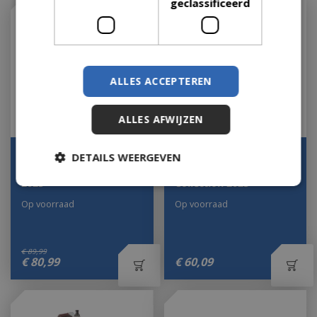
geclassificeerd
ALLES ACCEPTEREN
ALLES AFWIJZEN
Pine Grove Pizza Lemax
The Reindeer Café
DETAILS WEERGEVEN
Vail Village Collection
Lemax Vail Village
2025
Collection 2025
Op voorraad
Op voorraad
€
89
,
99
€
80
,
99
€
60
,
09