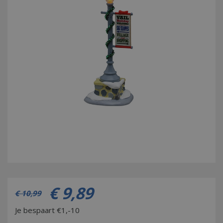
€
9
,
89
€
10
,
99
Je bespaart €1,-10