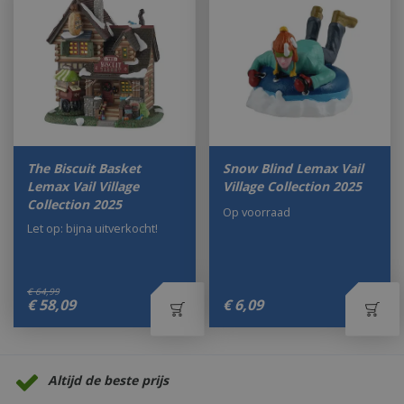
The Biscuit Basket
Snow Blind Lemax Vail
Lemax Vail Village
Village Collection 2025
Collection 2025
Op voorraad
Let op: bijna uitverkocht!
€
64
,
99
€
58
,
09
€
6
,
09
Altijd de beste prijs