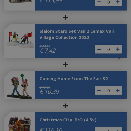
€
113
,
99
+
Slalom Stars Set Van 2 Lemax Vail
Village Collection 2022
€
10
,
99
€
7
,
42
+
Coming Home From The Fair S2
€
10
,
99
€
10
,
39
+
Christmas City. B/O (4.5v)
€
116
,
10