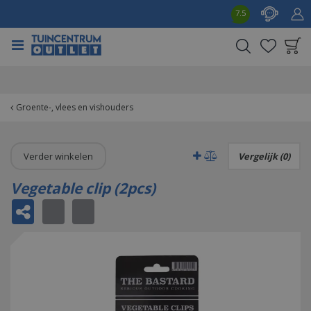
G
7.5
a
n
a
a
Product toegevoegd
r
aan wensenlijst
c
o
Groente-, vlees en vishouders
n
t
e
Verder winkelen
Vergelijk (0)
n
t
Vegetable clip (2pcs)