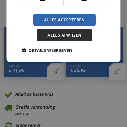
ALLES ACCEPTEREN
Viskorf groot rvs
Gevogeltestomer style
ALLES AFWIJZEN
Let op: bijna uitverkocht!
Let op: bijna uitverkocht!
DETAILS WEERGEVEN
€
45
,
99
€
57
,
49
€
41
,
95
€
50
,
95
Altijd de beste prijs
Gratis verzending
vanaf €74,99
Gratis retour