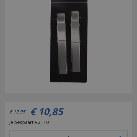
€
10
,
85
€
12
,
95
Je bespaart €2,-10