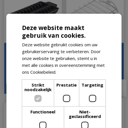
Deze website maakt
gebruik van cookies.
Deze website gebruikt cookies om uw
Gietijzeren Garnalen
Weber® Spiesenset en
gebruikerservaring te verbeteren. Door
Tray
Houder
onze website te gebruiken, stemt u in
Let op: bijna uitverkocht!
Let op: bijna uitverkocht!
met alle cookies in overeenstemming met
ons Cookiebeleid.
Lees verder
€
42
,
99
Strikt
Prestatie
Targeting
€
44
,
95
€
37
,
95
noodzakelijk
Functioneel
Niet-
geclassificeerd