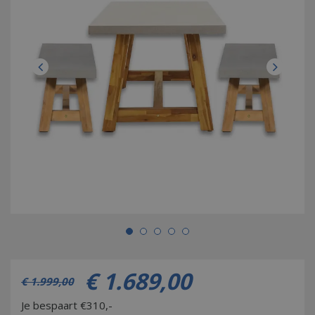
€
1.689
,
00
€
1.999
,
00
Je bespaart €310,-