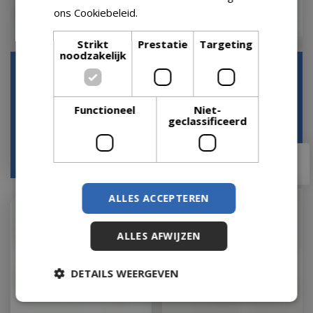
ons Cookiebeleid.
Lees verder
Strikt
Prestatie
Targeting
noodzakelijk
Vita Massa Picknicktafel
Vita Massa Picknicktafel
Rond Picknickset
Rechthoekig Picknickset
Op voorraad
Op voorraad
Functioneel
Niet-
geclassificeerd
€
875
,
00
€
749
,
00
€
649
,
00
€
549
,
00
ALLES ACCEPTEREN
ALLES AFWIJZEN
DETAILS WEERGEVEN