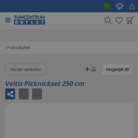
G
7.5
a
n
a
a
Product toegevoegd
r
aan wensenlijst
c
o
Picknicktafels
n
t
e
Verder winkelen
Vergelijk (0)
n
t
Veltis Picknickset 250 cm