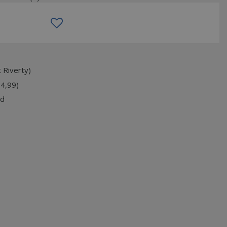
 Riverty)
74,99)
jd