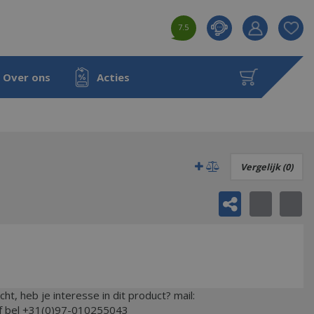
7.5
Product toeg
aan wensenl
Over ons
Acties
Vergelijk (0)
ocht, heb je interesse in dit product? mail:
of bel +31(0)97-010255043