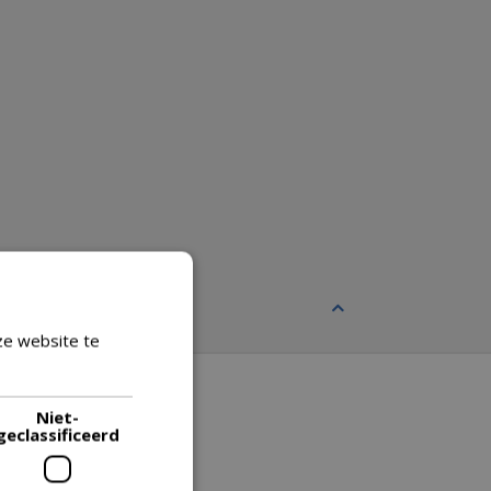
ze website te
Lees verder
Niet-
geclassificeerd