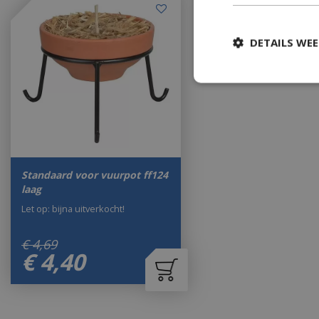
DETAILS WE
Standaard voor vuurpot ff124
laag
Let op: bijna uitverkocht!
€
4
,
69
€
4
,
40