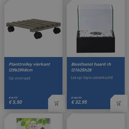
Planttrolley vierkant
Bioethanol haard rh
l29b29h8cm
l21b25h28
Let op: bijna uitverkocht!
Op voorraad
€
8
,
79
€
46
,
99
€
5
,
50
€
32
,
95