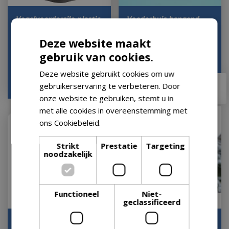
Vogelvoerdersilo plastic
Voederhuis hangend
l19b2h16cm
l21b6h23cm
Deze website maakt
Op voorraad
Op voorraad
gebruik van cookies.
Deze website gebruikt cookies om uw
€
6
,
39
€
5
,
50
€
13
,
50
gebruikerservaring te verbeteren. Door
onze website te gebruiken, stemt u in
met alle cookies in overeenstemming met
ons Cookiebeleid.
Lees verder
Strikt
Prestatie
Targeting
noodzakelijk
Functioneel
Niet-
geclassificeerd
Nestkast winterkoning
Nestkast pimpelmees