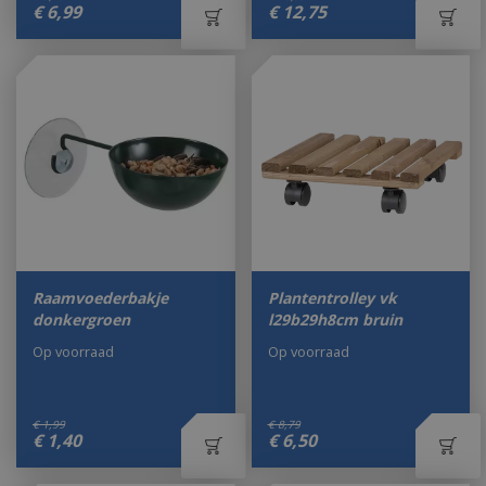
€
6
,
99
€
12
,
75
Raamvoederbakje
Plantentrolley vk
donkergroen
l29b29h8cm bruin
Op voorraad
Op voorraad
€
1
,
99
€
8
,
79
€
1
,
40
€
6
,
50