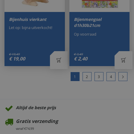
Bijenhuis vierkant
Bijenmengsel
d1h30b21cm
Let op: bijna uitverkocht!
Op voorraad
€
19
,
49
€
3
,
49
€
19
,
00
€
2
,
40
1
2
3
4
Altijd de beste prijs
Gratis verzending
vanaf €74,99