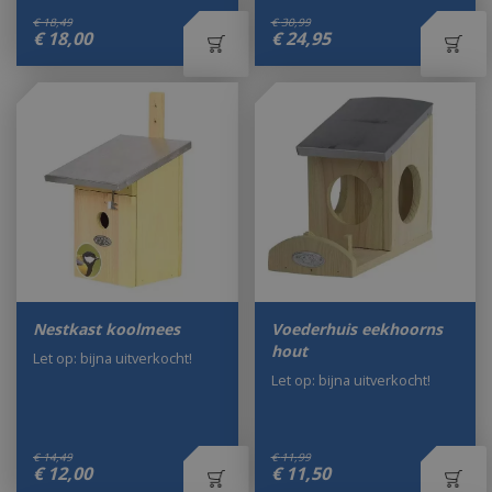
€
18
,
49
€
30
,
99
€
18
,
00
€
24
,
95
Nestkast koolmees
Voederhuis eekhoorns
hout
Let op: bijna uitverkocht!
Let op: bijna uitverkocht!
€
14
,
49
€
11
,
99
€
12
,
00
€
11
,
50