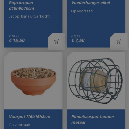
Popcornpan
Voederhanger eikel
d18h9b70cm
Op voorraad
Let op: bijna uitverkocht!
€
18
,
49
€
8
,
19
€
15
,
50
€
7
,
50
Vuurpot l16b16h8cm
Pindakaaspot houder
metaal
Op voorraad