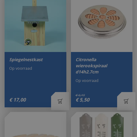
Spiegelnestkast
Citronella
wierookspiraal
Op voorraad
d14h2.7cm
Op voorraad
€
6
,
19
€
17
,
00
€
5
,
50