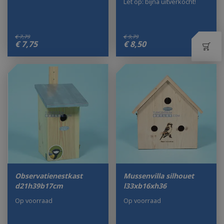
Let op: bijna uitverkocht!
€
7
,
79
€
9
,
79
€
7
,
75
€
8
,
50
Observatienestkast
Mussenvilla silhouet
d21h39b17cm
l33xb16xh36
Op voorraad
Op voorraad