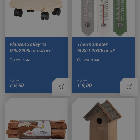
Plantentrolley ro
Thermometer
l29b29h8cm naturel
l6.8b1.2h30cm a3
Op voorraad
Op voorraad
€
8
,
79
€
8
,
99
€
6
,
50
€
8
,
00