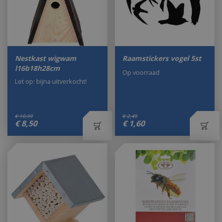
Nestkast wigwam
Raamstickers vogel 5st
l16b18h28cm
Op voorraad
Let op: bijna uitverkocht!
€
10
,
99
€
2
,
49
€
8
,
50
€
1
,
60