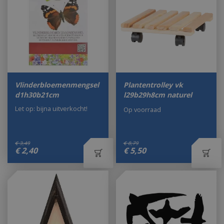
Vlinderbloemenmengsel
Plantentrolley vk
d1h30b21cm
l29b29h8cm naturel
Let op: bijna uitverkocht!
Op voorraad
€
3
,
49
€
8
,
79
€
2
,
40
€
5
,
50