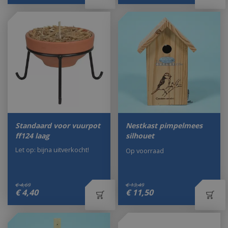
Standaard voor vuurpot
Nestkast pimpelmees
ff124 laag
silhouet
Let op: bijna uitverkocht!
Op voorraad
€
4
,
69
€
13
,
49
€
4
,
40
€
11
,
50