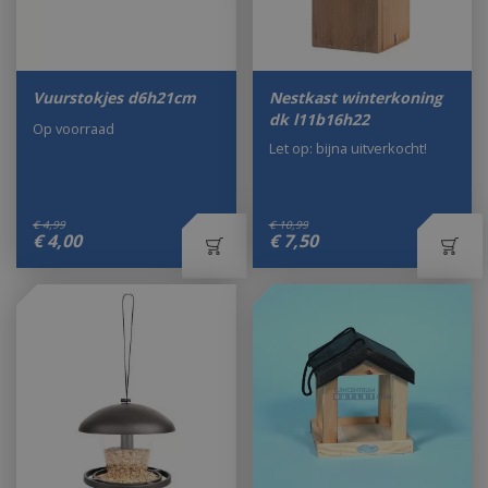
Vuurstokjes d6h21cm
Nestkast winterkoning
dk l11b16h22
Op voorraad
Let op: bijna uitverkocht!
€
4
,
99
€
10
,
99
€
4
,
00
€
7
,
50