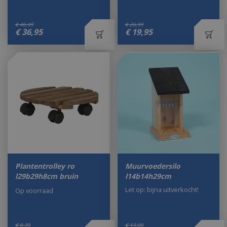
€
46
,
99
€
26
,
99
€
36
,
95
€
19
,
95
Plantentrolley ro
Muurvoedersilo
l29b29h8cm bruin
l14b14h29cm
Let op: bijna uitverkocht!
Op voorraad
€
8
,
79
€
13
,
99