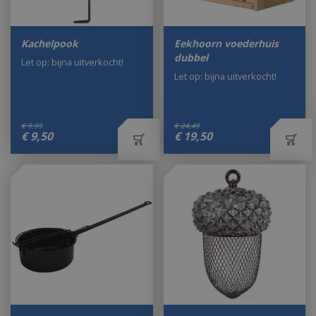
Kachelpook
Eekhoorn voederhuis
dubbel
Let op: bijna uitverkocht!
Let op: bijna uitverkocht!
€
9
,
99
€
24
,
49
€
9
,
50
€
19
,
50