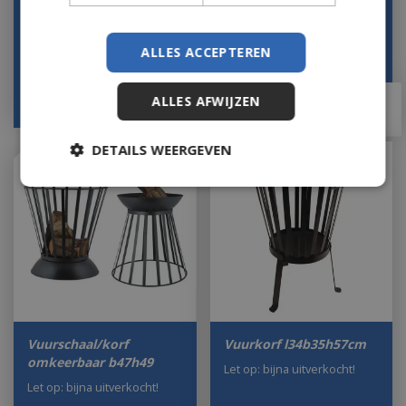
silhouet
Let op: bijna uitverkocht!
Let op: bijna uitverkocht!
ALLES ACCEPTEREN
€
8
,
79
€
14
,
49
ALLES AFWIJZEN
€
7
,
00
€
12
,
00
DETAILS WEERGEVEN
Vuurschaal/korf
Vuurkorf l34b35h57cm
omkeerbaar b47h49
Let op: bijna uitverkocht!
Let op: bijna uitverkocht!