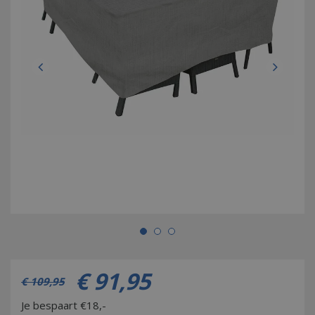
€
91
,
95
€
109
,
95
Je bespaart €18,-