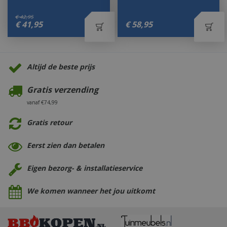
€
42
,
95
€
41
,
95
€
58
,
95
Altijd de beste prijs
Gratis verzending
vanaf €74,99
Gratis retour
Eerst zien dan betalen
Eigen bezorg- & installatieservice
We komen wanneer het jou uitkomt