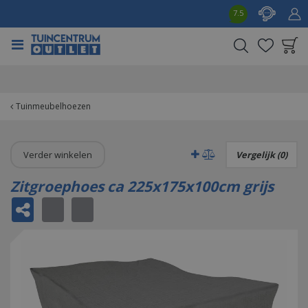
G
7.5
a
n
a
a
Product toegevoegd
r
aan wensenlijst
c
o
Tuinmeubelhoezen
n
t
e
Verder winkelen
Vergelijk (0)
n
t
Zitgroephoes ca 225x175x100cm grijs