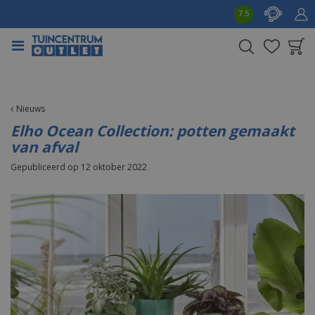
G
7.5
a
n
a
a
Product toegevoegd
r
aan wensenlijst
c
o
Nieuws
n
Elho Ocean Collection: potten gemaakt
t
van afval
e
Gepubliceerd op
12 oktober 2022
n
t