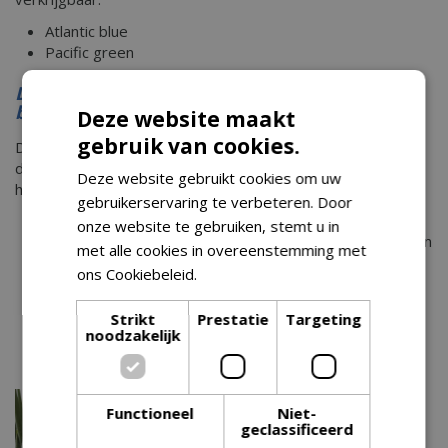
Atlantic blue
Pacific green
De voordelen van deze unieke, duurzame
binnenpotten
Deze website maakt
gebruik van cookies.
Dat de bloempotten uit de Ocean Collection duurzaam zijn,
dat mag nu toch wel duidelijk zijn. Maar de bloempotten
Deze website gebruikt cookies om uw
hebben nog meer voordelen:
gebruikerservaring te verbeteren. Door
De potten zijn 100% recyclebaar.
onze website te gebruiken, stemt u in
De potten zijn gemaakt met 100% gerecycled plastic en
met alle cookies in overeenstemming met
windenergie.
ons Cookiebeleid.
Lees verder
De 18 en 22 cm pot zijn te combineren met de elho
self-watering insert om je planten makkelijk te
Strikt
Prestatie
Targeting
verzorgen
noodzakelijk
Elke pot is uniek door de wisselende kleurtonen- en
natuurlijk marmereffecten.
Functioneel
Niet-
geclassificeerd