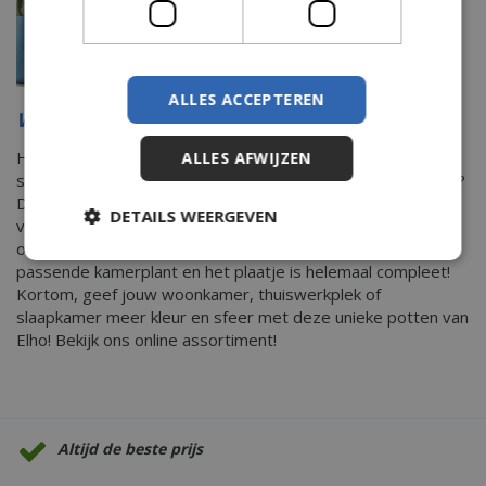
ALLES ACCEPTEREN
Wil jij ook duurzame potten van elho?
Hebben wij je enthousiast gemaakt? Wil jij ook graag je
ALLES AFWIJZEN
steentje bijdragen aan een oceaan met minder plastic afval?
Dan zijn de potten uit The Ocean Collection van Elho écht is
DETAILS WEERGEVEN
voor jou! Door te kiezen voor deze potten help jij de
oceanen schoon te houden. Kies bij één van de potten een
passende kamerplant en het plaatje is helemaal compleet!
Kortom, geef jouw woonkamer, thuiswerkplek of
slaapkamer meer kleur en sfeer met deze unieke potten van
Elho! Bekijk ons online assortiment!
Altijd de beste prijs