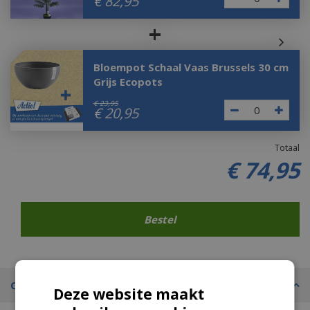
€
82
,
95
+
Bloempot Schaal Vaas Brussels 30 cm
Grijs Ecopots
€
23
,
95
€
20
,
95
Totaal
€
74
,
95
Omschrijving
Deze website maakt