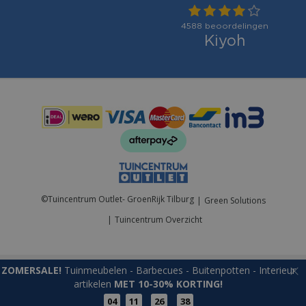
Betaalmogelijkheden:
©
Tuincentrum Outlet- GroenRijk Tilburg
Green Solutions
Tuincentrum Overzicht
ZOMERSALE!
Tuinmeubelen - Barbecues - Buitenpotten - Interieur
artikelen
MET 10-30% KORTING!
04
11
26
38