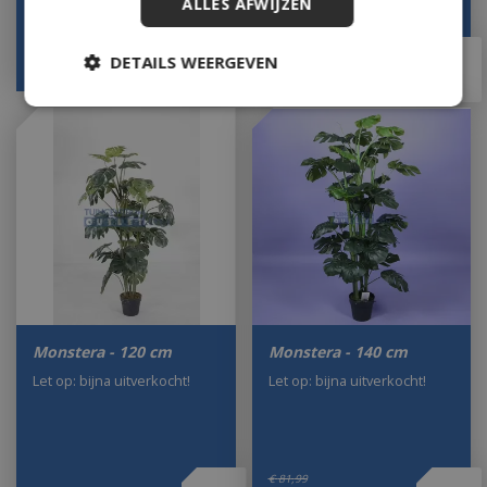
ALLES AFWIJZEN
€
94
,
99
€
172
,
50
DETAILS WEERGEVEN
€
82
,
95
€
99
,
00
Monstera - 120 cm
Monstera - 140 cm
Let op: bijna uitverkocht!
Let op: bijna uitverkocht!
€
81
,
99