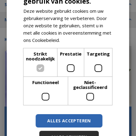
gebruik van cookies.
Specificaties
Deze website gebruikt cookies om uw
gebruikerservaring te verbeteren. Door
Merk
onze website te gebruiken, stemt u in
met alle cookies in overeenstemming met
Kijk ook eens naar:
ons Cookiebeleid.
Lees verder
Strikt
Prestatie
Targeting
noodzakelijk
Functioneel
Niet-
geclassificeerd
Areca palm - 160 cm
Strelitzia Nicolai - 200-
220cm
ALLES ACCEPTEREN
Op voorraad
Op voorraad