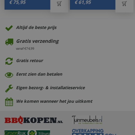
€
75
,
95
€
61
,
95
Altijd de beste prijs
Gratis verzending
vanaf €74,99
Gratis retour
Eerst zien dan betalen
Eigen bezorg- & installatieservice
We komen wanneer het jou uitkomt