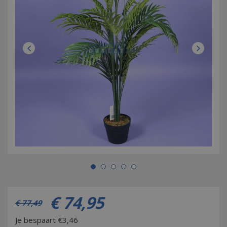
€
74
,
95
€
77
,
49
Je bespaart €3,46