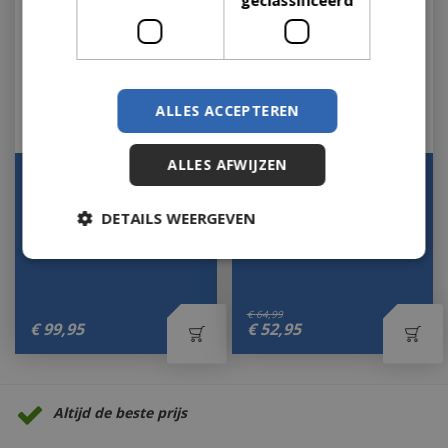
ALLES ACCEPTEREN
ALLES AFWIJZEN
Napoleon Gietijzeren
Gourmetbbqsystem
Grillrooster 57cm BBQ
sear grate
Rooster
DETAILS WEERGEVEN
Let op: bijna uitverkocht!
Let op: bijna uitverkocht!
€
64
,
99
€
99
,
95
€
52
,
95
Altijd de beste prijs