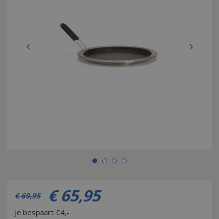
€
65
,
95
€
69
,
95
Je bespaart €4,-