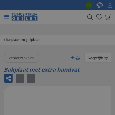
G
7.5
a
n
a
a
Product toegevoegd
r
aan wensenlijst
c
o
Bakplaten en grillplaten
n
t
e
Verder winkelen
Vergelijk (0)
n
t
Bakplaat met extra handvat