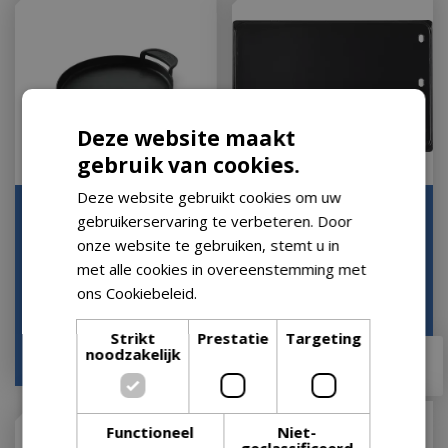
Deze website maakt
gebruik van cookies.
Deze website gebruikt cookies om uw
Gourmetbbqsystem
Napoleon Dubbelzijdige
gebruikerservaring te verbeteren. Door
bakplaat
Grillplaat voor Freestyle
onze website te gebruiken, stemt u in
en Rogue® …
Op voorraad
met alle cookies in overeenstemming met
Op voorraad
ons Cookiebeleid.
Lees verder
Strikt
Prestatie
Targeting
€
64
,
99
noodzakelijk
€
53
,
95
€
64
,
95
Functioneel
Niet-
geclassificeerd