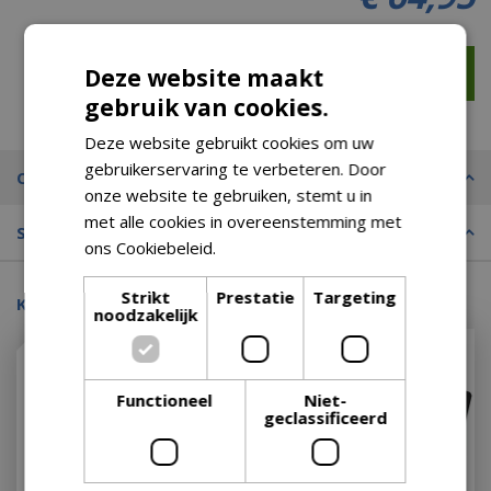
Deze website maakt
gebruik van cookies.
Deze website gebruikt cookies om uw
gebruikerservaring te verbeteren. Door
Omschrijving
onze website te gebruiken, stemt u in
met alle cookies in overeenstemming met
Specificaties
ons Cookiebeleid.
Lees verder
Strikt
Prestatie
Targeting
Kijk ook eens naar:
noodzakelijk
Functioneel
Niet-
geclassificeerd