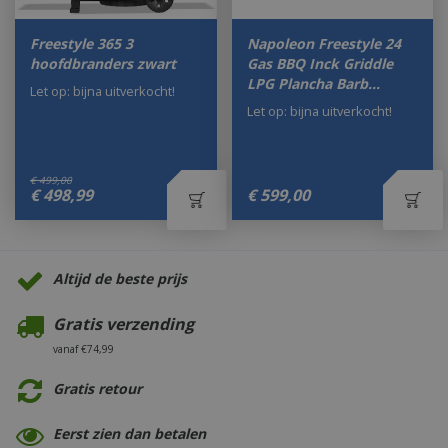
Freestyle 365 3
Napoleon Freestyle 24
hoofdbranders zwart
Gas BBQ Inck Griddle
LPG Plancha Barb…
Let op: bijna uitverkocht!
Let op: bijna uitverkocht!
€
499
,
00
€
498
,
99
€
599
,
00
Altijd de beste prijs
Gratis verzending
vanaf €74,99
Gratis retour
Eerst zien dan betalen