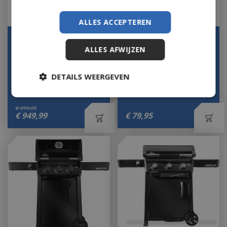
ALLES ACCEPTEREN
Napoleon Phantom
Napoleon BBQ Hoes
Freestyle™ 425
voor Freestyle 365/465
ALLES AFWIJZEN
Matzwart
Beschermhoes Afdek…
Let op: bijna uitverkocht!
Op voorraad
DETAILS WEERGEVEN
€
999
,
00
€
949
,
99
€
79
,
95