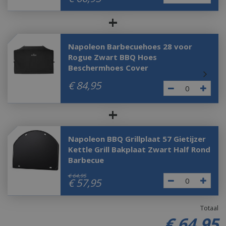
+
Napoleon Barbecuehoes 28 voor
Rogue Zwart BBQ Hoes
Beschermhoes Cover
€
84
,
95
+
Napoleon BBQ Grillplaat 57 Gietijzer
Kettle Grill Bakplaat Zwart Half Rond
Barbecue
€
64
,
95
€
57
,
95
Totaal
€
64
,
95