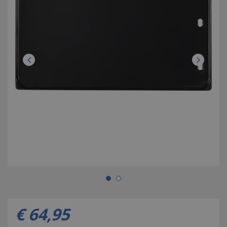
€
64
,
95