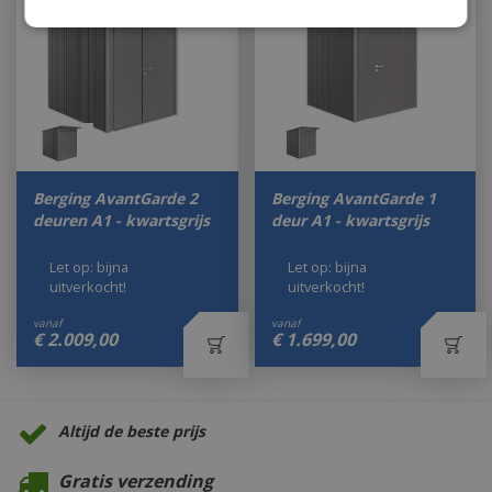
Berging AvantGarde 2
Berging AvantGarde 1
deuren A1 - kwartsgrijs
deur A1 - kwartsgrijs
Let op: bijna
Let op: bijna
uitverkocht!
uitverkocht!
vanaf
vanaf
€
2.009
,
00
€
1.699
,
00
Altijd de beste prijs
Gratis verzending