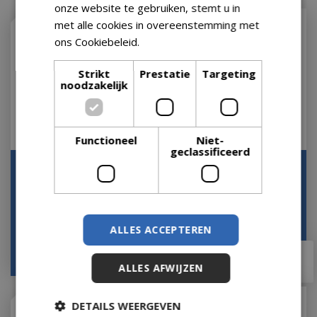
onze website te gebruiken, stemt u in
met alle cookies in overeenstemming met
ons Cookiebeleid.
Lees verder
Strikt
Prestatie
Targeting
noodzakelijk
Functioneel
Niet-
geclassificeerd
Berging AvantGarde 2
Berging AvantGarde 2
deuren A1 - zilver
deuren A1 - donkergrijs
Let op: bijna uitverkocht!
Let op: bijna
uitverkocht!
ALLES ACCEPTEREN
vanaf
€
2.009
,
00
€
2.009
,
00
ALLES AFWIJZEN
DETAILS WEERGEVEN