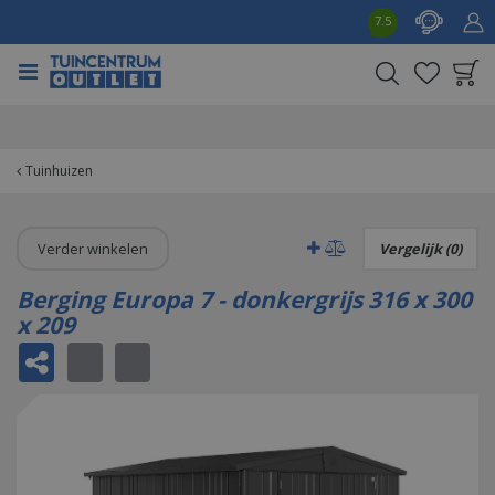
G
7.5
a
n
a
a
Product toegevoegd
r
aan wensenlijst
c
o
Tuinhuizen
n
t
e
Verder winkelen
Vergelijk (0)
n
t
Berging Europa 7 - donkergrijs 316 x 300
x 209