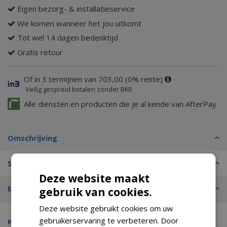
Eigen bezorg- & installatieservice
We komen wanneer het jou uitkomt
Tot wel 14 dagen bedenktijd
Gratis retour
Of in 3 termijnen van 703,00 (0% rente)
Veilig gespreid betalen zonder BKR
Alle diensten en producten die je al kende van AfterPay
Omschrijving
Specificaties
Deze website maakt
Merk
gebruik van cookies.
Deze website gebruikt cookies om uw
gebruikerservaring te verbeteren. Door
Kijk ook eens naar: