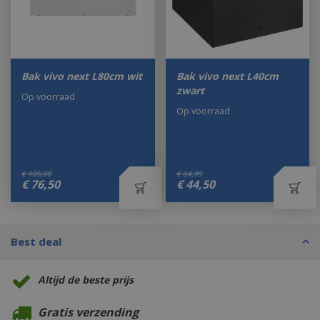
Bak vivo next L80cm wit
Bak vivo next L40cm
zwart
Op voorraad
Op voorraad
€
105
,
00
€
64
,
99
€
76
,
50
€
44
,
50
Best deal
Altijd de beste prijs
Gratis verzending