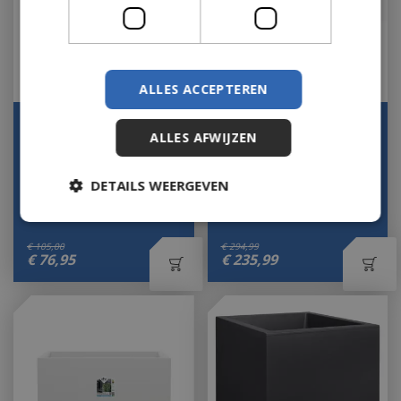
ALLES ACCEPTEREN
Bak vivo next L80cm
Elho Pure Soft Brick
ALLES AFWIJZEN
zwart
Divider 80 cm wielen
Antraciet Zwart B…
Op voorraad
DETAILS WEERGEVEN
Op voorraad
€
105
,
00
€
294
,
99
€
76
,
95
€
235
,
99