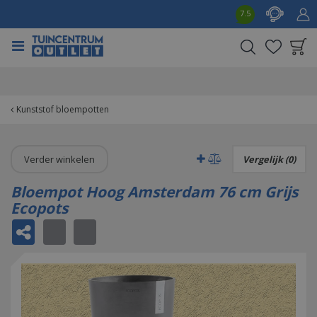
G
7.5
a
n
a
a
Product toegevoegd
r
aan wensenlijst
c
o
Kunststof bloempotten
n
t
e
Verder winkelen
Vergelijk (0)
n
t
Bloempot Hoog Amsterdam 76 cm Grijs
Ecopots