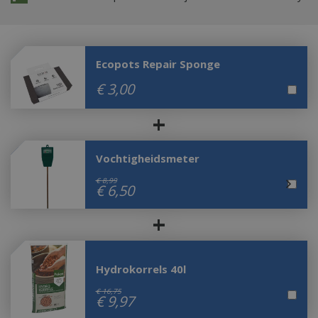
Ecopots Repair Sponge
€
3
,
00
+
Vochtigheidsmeter
€
8
,
99
€
6
,
50
+
Hydrokorrels 40l
€
16
,
75
€
9
,
97