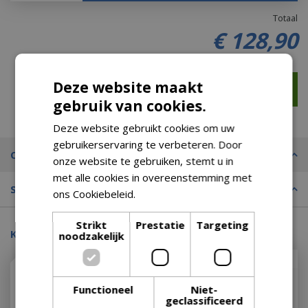
Totaal
€
128
,
90
Deze website maakt
gebruik van cookies.
Deze website gebruikt cookies om uw
gebruikerservaring te verbeteren. Door
Omschrijving
onze website te gebruiken, stemt u in
met alle cookies in overeenstemming met
Specificaties
ons Cookiebeleid.
Lees verder
(50,00% korting)
Strikt
Prestatie
Targeting
Kijk ook eens naar:
noodzakelijk
Met 20% afgeprijsd
Functioneel
Niet-
geclassificeerd