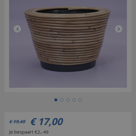
€
17
,
00
€
19
,
49
Je bespaart €2,-49