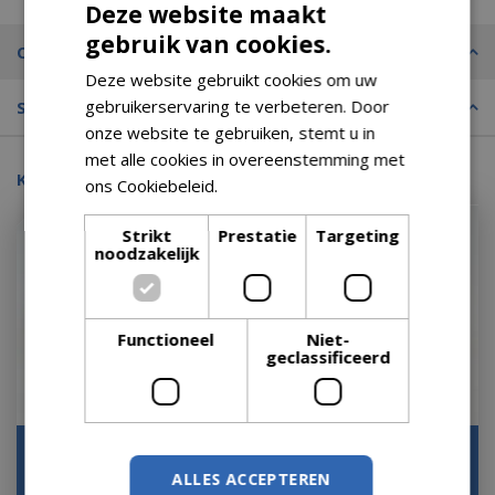
Deze website maakt
gebruik van cookies.
Omschrijving
Deze website gebruikt cookies om uw
gebruikerservaring te verbeteren. Door
Specificaties
onze website te gebruiken, stemt u in
met alle cookies in overeenstemming met
Kijk ook eens naar:
ons Cookiebeleid.
Lees verder
Strikt
Prestatie
Targeting
noodzakelijk
Functioneel
Niet-
geclassificeerd
Drypot rotan vaas
Drypot Sawah Extra Dik
d48h62cm grijs
Rotan Grijs d68h52cm
ALLES ACCEPTEREN