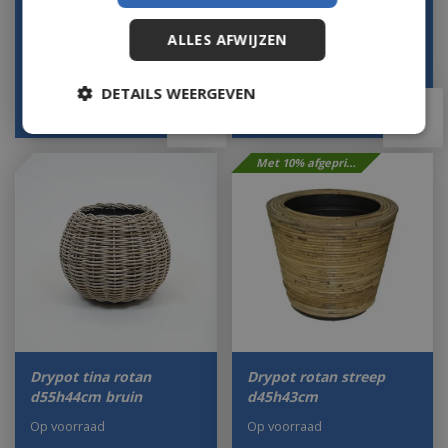
met dichte inze…
Op voorraad
Op voorraad
ALLES AFWIJZEN
DETAILS WEERGEVEN
€
84
,
49
€
59
,
99
€
169
,
00
Met 10% afgeprijsd
Drypot tina rotan
Drypot rotan streep
d55h44cm bruin
d45h43cm
Op voorraad
Op voorraad