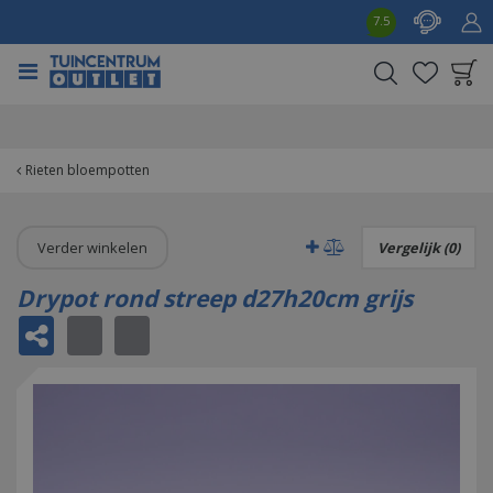
G
7.5
a
n
a
a
Product toegevoegd
r
aan wensenlijst
c
o
Rieten bloempotten
n
t
e
Verder winkelen
Vergelijk (0)
n
t
Drypot rond streep d27h20cm grijs