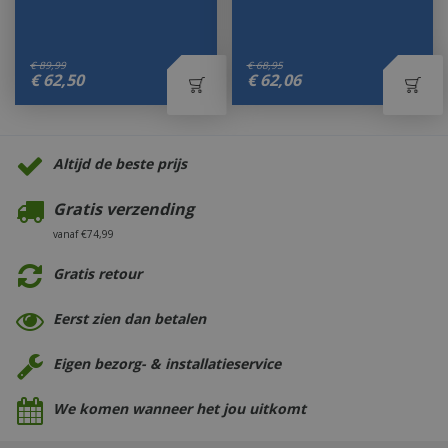
€
89
,
99
€
68
,
95
€
62
,
50
€
62
,
06
Altijd de beste prijs
Gratis verzending
vanaf €74,99
Gratis retour
Eerst zien dan betalen
Eigen bezorg- & installatieservice
We komen wanneer het jou uitkomt