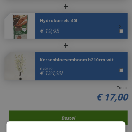
+
Hydrokorrels 40l
€
19
,
95
+
Kersenbloesemboom h210cm wit
€
199
,
99
€
124
,
99
Totaal
€
17
,
00