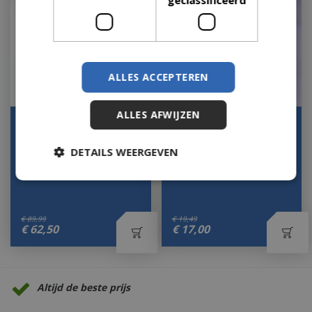
ALLES ACCEPTEREN
ALLES AFWIJZEN
Drypot tina rotan
Drypot rond streep
d55h44cm bruin
d27h20cm grijs
DETAILS WEERGEVEN
Let op: bijna uitverkocht!
Op voorraad
€
89
,
99
€
19
,
49
€
62
,
50
€
17
,
00
Altijd de beste prijs