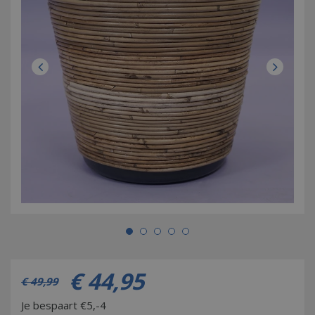
€
44
,
95
€
49
,
99
Je bespaart €5,-4