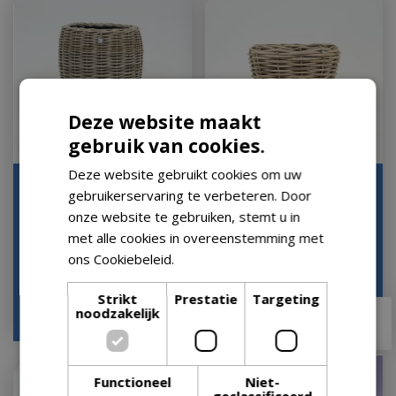
Deze website maakt
gebruik van cookies.
Deze website gebruikt cookies om uw
Drypot rotan vaas
Drypot Sawah Extra Dik
gebruikerservaring te verbeteren. Door
d48h62cm grijs
Rotan Grijs d68h52cm
onze website te gebruiken, stemt u in
met dichte inze…
Op voorraad
met alle cookies in overeenstemming met
Op voorraad
ons Cookiebeleid.
Lees verder
Strikt
Prestatie
Targeting
€
84
,
49
noodzakelijk
€
59
,
99
€
169
,
00
Functioneel
Niet-
geclassificeerd