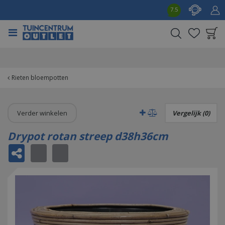
G
7.5
a
n
a
a
Product toegevoegd
r
aan wensenlijst
c
o
Rieten bloempotten
n
t
e
Verder winkelen
Vergelijk (0)
n
t
Drypot rotan streep d38h36cm