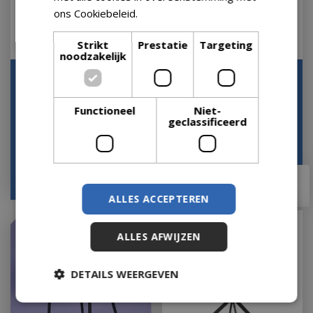
ons Cookiebeleid.
Lees verder
Strikt
Prestatie
Targeting
noodzakelijk
Rotan eetkamerstoel
Eetkamerstoel Ava
metaal ijzer Van der
zwart 82cm
Leeden
Functioneel
Niet-
Op voorraad
geclassificeerd
Op voorraad
vanaf
€
249
,
00
€
89
,
10
€
71
,
20
ALLES ACCEPTEREN
ALLES AFWIJZEN
DETAILS WEERGEVEN