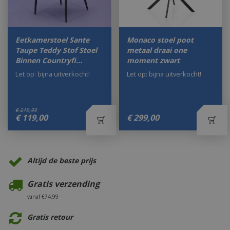
Eetkamerstoel Sante
Monaco stoel poot
Taupe Teddy Stof Stoel
metaal draai one
Binnen Countryfi…
moment zwart
Let op: bijna uitverkocht!
Let op: bijna uitverkocht!
€
215
,
99
€
119
,
00
€
299
,
00
Altijd de beste prijs
Gratis verzending
vanaf €74,99
Gratis retour