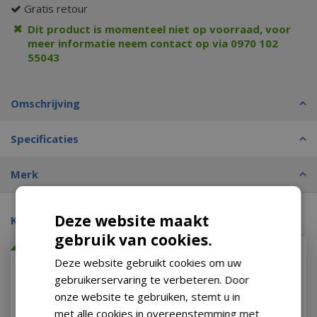
Gratis retour
Dit product is momenteel niet op voorraad, voor
meer informatie neem contact op via 0970 102
55043
Omschrijving
Specificaties
Merk
Deze website maakt
Kijk ook eens naar:
gebruik van cookies.
Met 10% afgeprijsd
Deze website gebruikt cookies om uw
gebruikerservaring te verbeteren. Door
onze website te gebruiken, stemt u in
met alle cookies in overeenstemming met