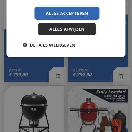
ALLES ACCEPTEREN
ALLES AFWIJZEN
Kamado Joe ® - Classic
Volt! Industries Grenade
Grill 24 Inch Set
DETAILS WEERGEVEN
Op voorraad
Let op: bijna uitverkocht!
€
999
,
00
€
1.339
,
00
€
799
,
00
€
799
,
00