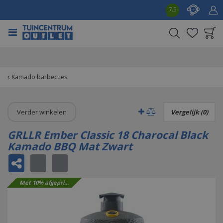
G
7.5
a
n
a
a
Product toegevoegd
r
aan wensenlijst
c
o
Kamado barbecues
n
t
e
Verder winkelen
Vergelijk (0)
n
t
GRLLR Ember Classic 18 Charocal Black
Kamado BBQ Mat Zwart
Met 10% afgeprijsd