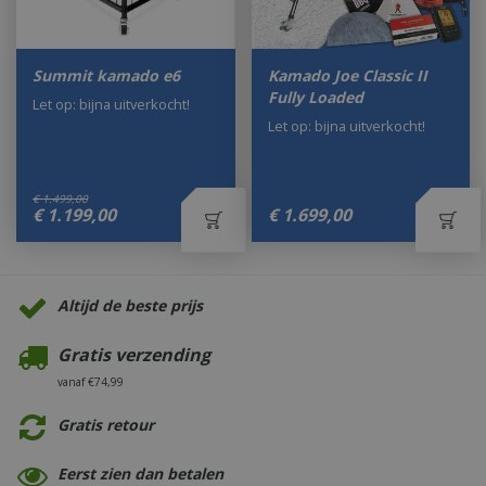
Summit kamado e6
Kamado Joe Classic II
Fully Loaded
Let op: bijna uitverkocht!
Let op: bijna uitverkocht!
€
1.499
,
00
€
1.199
,
00
€
1.699
,
00
Altijd de beste prijs
Gratis verzending
vanaf €74,99
Gratis retour
Eerst zien dan betalen