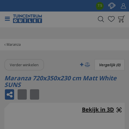
G
7.5
a
n
a
a
Product toegevoegd
r
aan wensenlijst
c
o
Maranza
n
t
e
Verder winkelen
Vergelijk (0)
n
t
Maranza 720x350x230 cm Matt White
SUNS