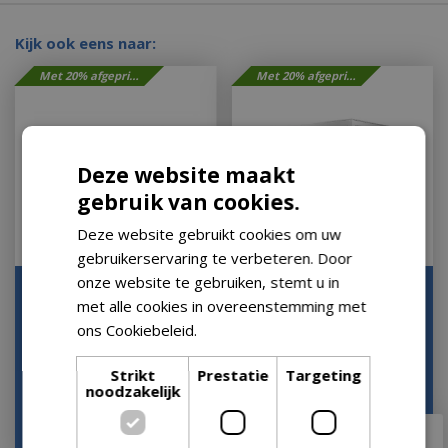
Kijk ook eens naar:
Met 20% afgeprijsd
Met 20% afgeprijsd
Deze website maakt
gebruik van cookies.
Deze website gebruikt cookies om uw
gebruikerservaring te verbeteren. Door
onze website te gebruiken, stemt u in
Maranza 540x350x230
Maranza 360x350x230
met alle cookies in overeenstemming met
cm Matt White SUNS
cm Matt White SUNS
ons Cookiebeleid.
Lees verder
Let op: bijna uitverkocht!
Let op: bijna uitverkocht!
Strikt
Prestatie
Targeting
noodzakelijk
€
2.879
,
28
€
2.159
,
28