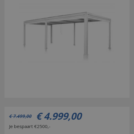
€
4.999
,
00
€
7.499
,
00
Je bespaart €2500,-