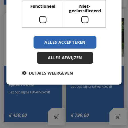
Functioneel
Niet-
geclassificeerd
ALLES ACCEPTEREN
ALLES AFWIJZEN
DETAILS WEERGEVEN
Maranza Rolgordijn 330
Maranza Shutter 360 cm
cm Matt Royal Grey
Matt Royal Grey SUNS
zijkant SUNS
Let op: bijna uitverkocht!
Let op: bijna uitverkocht!
€
459
,
00
€
799
,
00