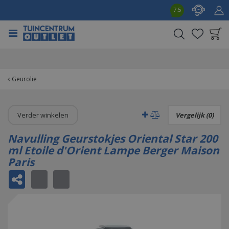
G
7.5
a
n
a
a
Product toegevoegd
r
aan wensenlijst
c
o
Geurolie
n
t
e
Verder winkelen
Vergelijk (0)
n
t
Navulling Geurstokjes Oriental Star 200
ml Etoile d'Orient Lampe Berger Maison
Paris