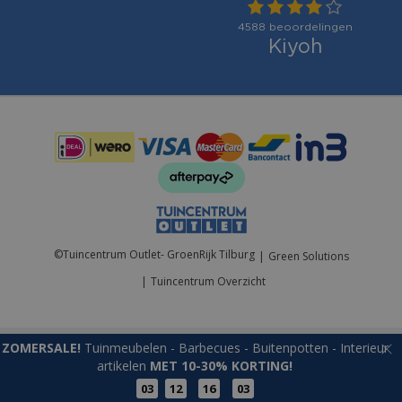
Betaalmogelijkheden:
©
Tuincentrum Outlet- GroenRijk Tilburg
Green Solutions
Tuincentrum Overzicht
ZOMERSALE!
Tuinmeubelen - Barbecues - Buitenpotten - Interieur
artikelen
MET 10-30% KORTING!
03
12
16
03