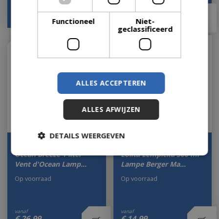
vanaf
vanaf
€
26
,
99
€
26
,
99
Functioneel
Niet-
geclassificeerd
ALLES ACCEPTEREN
ALLES AFWIJZEN
DETAILS WEERGEVEN
Navulling Huisparfum
Navulling Huisparfum
Ocean Breeze 1 liter
Lolita Lempicka 500 ml
Vent d'Ocean Lamp…
Lampe Berger Ma…
Op voorraad
Op voorraad
vanaf
vanaf
€
26
,
99
€
14
,
99