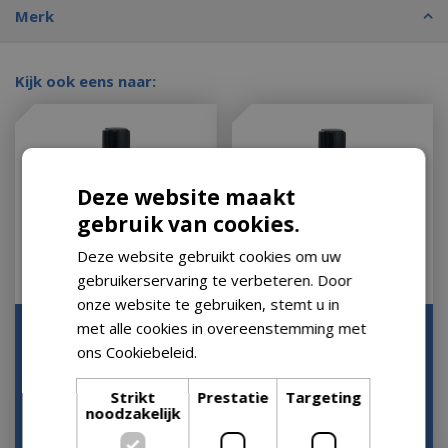
Merk
Kijk ook eens naar:
Deze website maakt
gebruik van cookies.
Deze website gebruikt cookies om uw
gebruikerservaring te verbeteren. Door
onze website te gebruiken, stemt u in
met alle cookies in overeenstemming met
Lampe Berger
Navulling Huisparfum
Huisparfum Lolita
Paris Chic 1 liter
ons Cookiebeleid.
Lees verder
Lempicka 1L
Bouquet Lampe Berge…
Strikt
Prestatie
Targeting
Op voorraad
Op voorraad
noodzakelijk