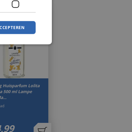
ACCEPTEREN
g Huisparfum Lolita
a 500 ml Lampe
Ma…
aad
4
,
99