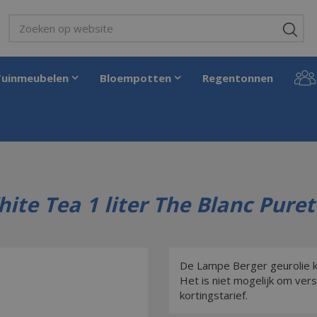
Tuinmeubelen
Bloempotten
Regentonnen
ling Huisparfum Pure White Tea 1 liter The Blanc Purete Lampe Berger Maison 
ite Tea 1 liter The Blanc Pure
De Lampe Berger geurolie ko
Het is niet mogelijk om ver
kortingstarief.