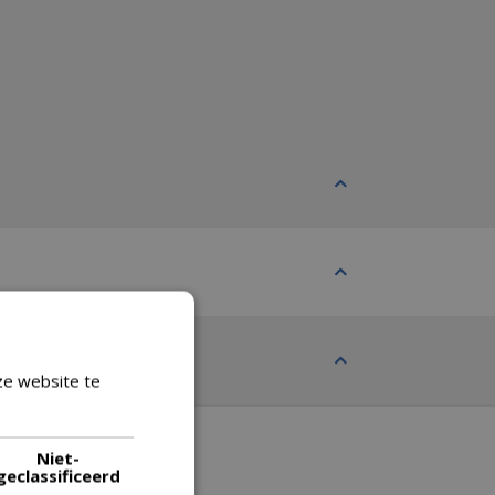
ze website te
Lees verder
Niet-
geclassificeerd