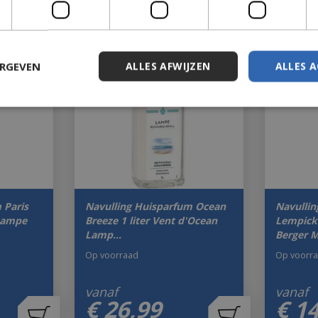
ERGEVEN
ALLES AFWIJZEN
ALLES 
 Paris
Navulling Huisparfum Ocean
Navullin
 Lampe
Breeze 1 liter Vent d'Ocean
Lempick
Lamp…
Berger 
Op voorraad
Op voorr
vanaf
vanaf
€
26
,
99
€
1