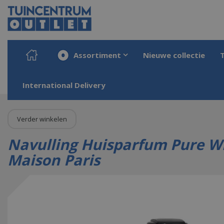
Ga
naar
content
Assortiment
Nieuwe collectie
Home
Producten
Wonen
Interieurparfum & geuren
Geurolie
Navul
International Delivery
Verder winkelen
Navulling Huisparfum Pure Wh
Maison Paris