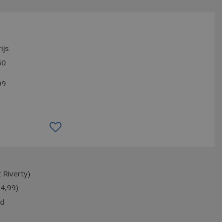
ijs
50
99
 Riverty)
74,99)
jd