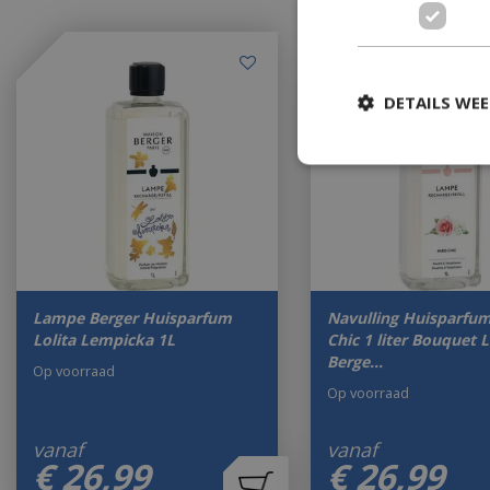
DETAILS WE
Lampe Berger Huisparfum
Navulling Huisparfum
Lolita Lempicka 1L
Chic 1 liter Bouquet
Berge…
Op voorraad
Op voorraad
vanaf
vanaf
€
26
,
99
€
26
,
99