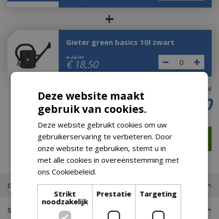
+
Gieter green basics 10l zwart
€
24
,
99
€
18
,
50
Totaal
Deze website maakt
€
10
,
00
gebruik van cookies.
Deze website gebruikt cookies om uw
gebruikerservaring te verbeteren. Door
onze website te gebruiken, stemt u in
met alle cookies in overeenstemming met
ons Cookiebeleid.
Lees verder
Omschrijving
Strikt
Prestatie
Targeting
noodzakelijk
Specificaties