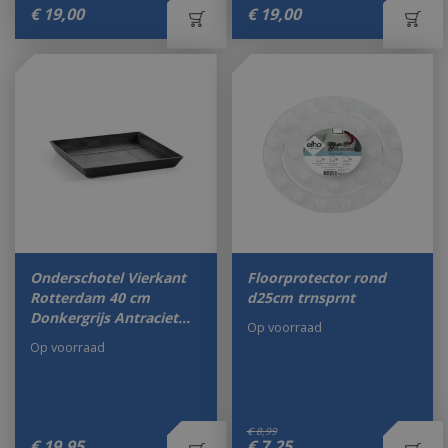
€
19
,
00
€
19
,
00
Onderschotel Vierkant
Floorprotector rond
Rotterdam 40 cm
d25cm trnsprnt
Donkergrijs Antraciet…
Op voorraad
Op voorraad
€
8
,
99
€
19
,
95
€
7
,
25