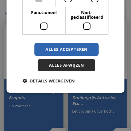
Functioneel
Niet-
Kijk ook eens naar:
geclassificeerd
ALLES ACCEPTEREN
ALLES AFWIJZEN
DETAILS WEERGEVEN
Onderschotel Rond
Onderschotel Rond
Amsterdam 50 cm Grijs
Amsterdam 50 cm
Ecopots
Donkergrijs Antraciet
Eco…
Op voorraad
Let op: bijna uitverkocht!