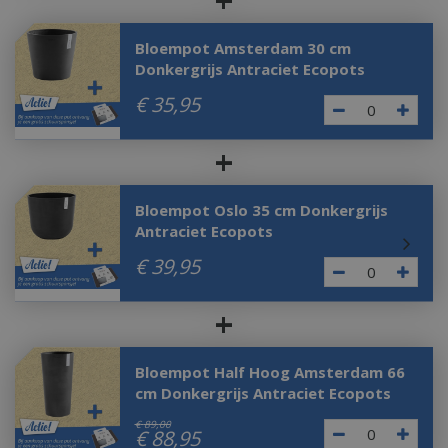
+
Bloempot Amsterdam 30 cm
Donkergrijs Antraciet Ecopots
€
35
,
95
+
Bloempot Oslo 35 cm Donkergrijs
Antraciet Ecopots
€
39
,
95
+
Bloempot Half Hoog Amsterdam 66
cm Donkergrijs Antraciet Ecopots
€
89
,
00
€
88
,
95