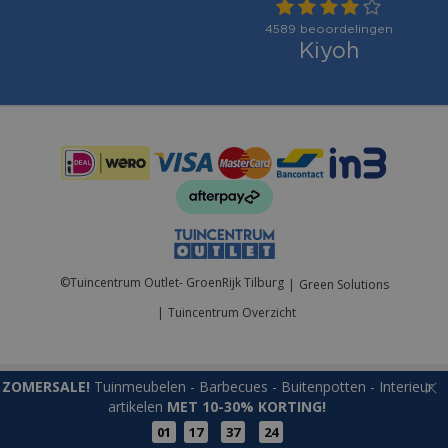
Betaalmogelijkheden:
©
Tuincentrum Outlet- GroenRijk Tilburg
Green Solutions
Tuincentrum Overzicht
ZOMERSALE!
Tuinmeubelen - Barbecues - Buitenpotten - Interieur
artikelen
MET 10-30% KORTING!
01
17
37
24
Onderschotel donkergrijs d30cm