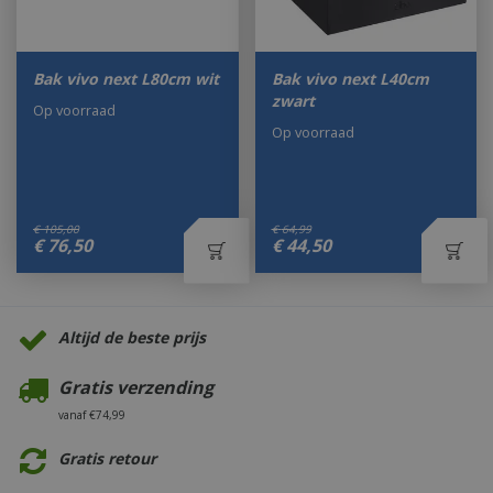
Bak vivo next L80cm wit
Bak vivo next L40cm
zwart
Op voorraad
Op voorraad
€
105
,
00
€
64
,
99
€
76
,
50
€
44
,
50
Altijd de beste prijs
Gratis verzending
vanaf €74,99
Gratis retour