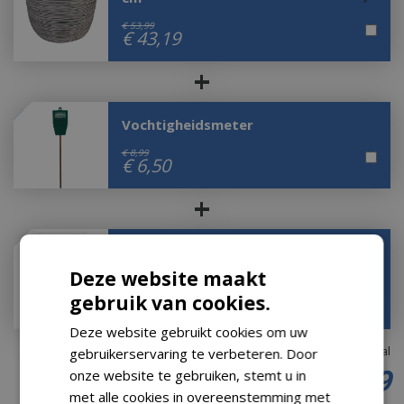
€
53
,
99
€
43
,
19
+
Vochtigheidsmeter
€
8
,
99
€
6
,
50
+
Hydrokorrels 40l
Deze website maakt
€
16
,
75
gebruik van cookies.
€
9
,
97
Deze website gebruikt cookies om uw
Totaal
gebruikerservaring te verbeteren. Door
€
47
,
99
onze website te gebruiken, stemt u in
met alle cookies in overeenstemming met