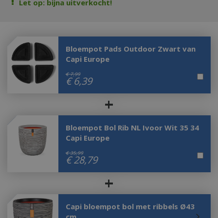
Let op: bijna uitverkocht!
Bloempot Pads Outdoor Zwart van
Capi Europe
€
7
,
99
€
6
,
39
+
Bloempot Bol Rib NL Ivoor Wit 35 34
Capi Europe
€
35
,
99
€
28
,
79
+
Capi bloempot bol met ribbels Ø43
cm