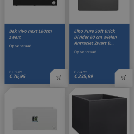
Bak vivo next L80cm
Elho Pure Soft Brick
zwart
Divider 80 cm wielen
Antraciet Zwart B…
Op voorraad
Op voorraad
€
105
,
00
€
294
,
99
€
76
,
95
€
235
,
99