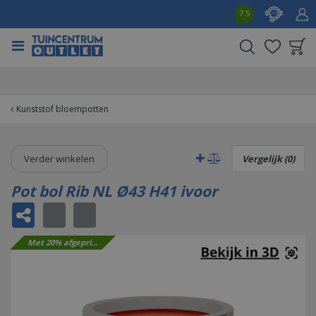
G
7.5
a
n
a
a
Product toegevoegd
r
aan wensenlijst
c
o
Kunststof bloempotten
n
t
e
Verder winkelen
Vergelijk (0)
n
t
Pot bol Rib NL Ø43 H41 ivoor
Met 20% afgeprijsd