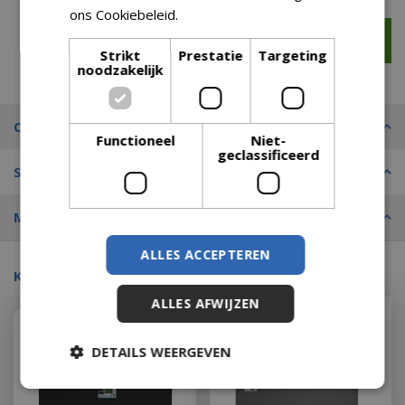
ons Cookiebeleid.
Lees verder
Strikt
Prestatie
Targeting
noodzakelijk
Omschrijving
Functioneel
Niet-
geclassificeerd
Specificaties
(50,00% korting)
Merk
ALLES ACCEPTEREN
Kijk ook eens naar:
ALLES AFWIJZEN
Met 20% afgeprijsd
DETAILS WEERGEVEN