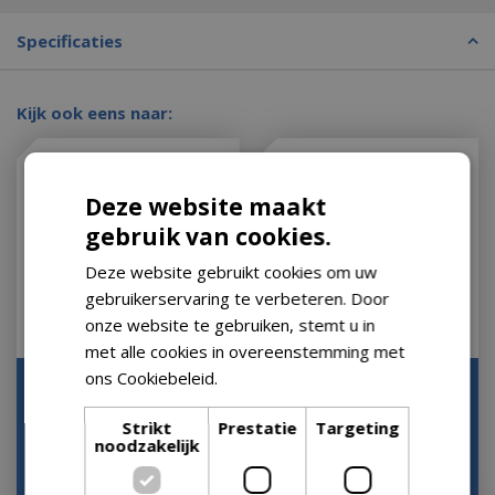
Specificaties
Kijk ook eens naar:
Deze website maakt
gebruik van cookies.
Deze website gebruikt cookies om uw
gebruikerservaring te verbeteren. Door
onze website te gebruiken, stemt u in
met alle cookies in overeenstemming met
ons Cookiebeleid.
Lees verder
Self-watering insert
Self watering insert
d33cm living black
d17cm living black
Strikt
Prestatie
Targeting
Op voorraad
Op voorraad
noodzakelijk