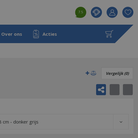
7.5
Product toeg
aan wensenl
Over ons
Acties
Vergelijk (0)
8 cm - donker grijs