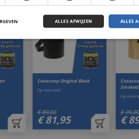
ERGEVEN
ALLES AFWIJZEN
ALLES 
rt
Cosiscoop Original Black
Cosiscoo
Smoked
Op voorraad
Op voorr
€
89
,
00
€
99
,
0
€
81
,
95
€
8