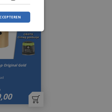
ACCEPTEREN
p Original Gold
aad
0
9
,
00