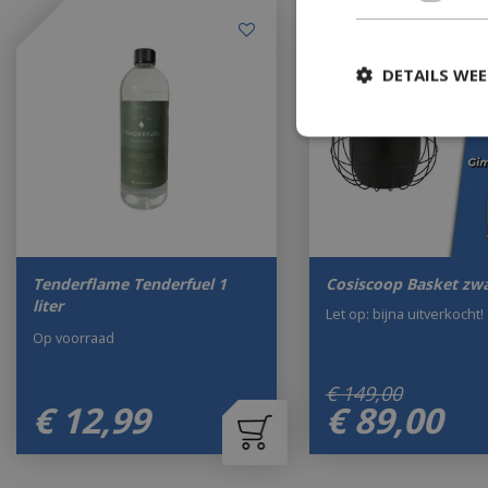
DETAILS WE
Tenderflame Tenderfuel 1
Cosiscoop Basket zwa
liter
Let op: bijna uitverkocht!
Op voorraad
€
149
,
00
€
12
,
99
€
89
,
00