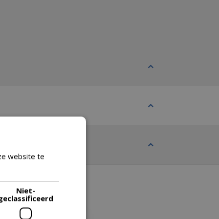
ze website te
Lees verder
Niet-
geclassificeerd