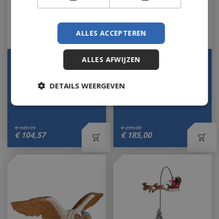
ALLES ACCEPTEREN
ALLES AFWIJZEN
Langnek animatie
Vlindermolen Luville
inclusief adapter
Efteling Collectie 2023
Let op: bijna uitverkocht!
Op voorraad
DETAILS WEERGEVEN
€
149
,
99
€
299
,
00
€
104
,
57
€
185
,
00