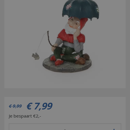
€
7
,
99
€
9
,
99
Je bespaart €2,-