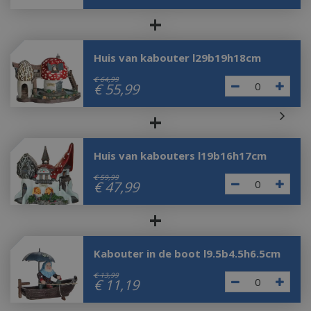
+
Huis van kabouter l29b19h18cm
€
64
,
99
€
55
,
99
+
Huis van kabouters l19b16h17cm
€
59
,
99
€
47
,
99
+
Kabouter in de boot l9.5b4.5h6.5cm
€
13
,
99
€
11
,
19