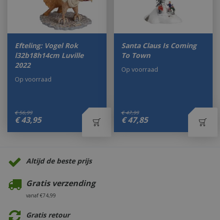
Efteling: Vogel Rok
Santa Claus Is Coming
l32b18h14cm Luville
To Town
2022
Op voorraad
Op voorraad
€
56
,
99
€
47
,
99
€
43
,
95
€
47
,
85
Altijd de beste prijs
Gratis verzending
vanaf €74,99
Gratis retour