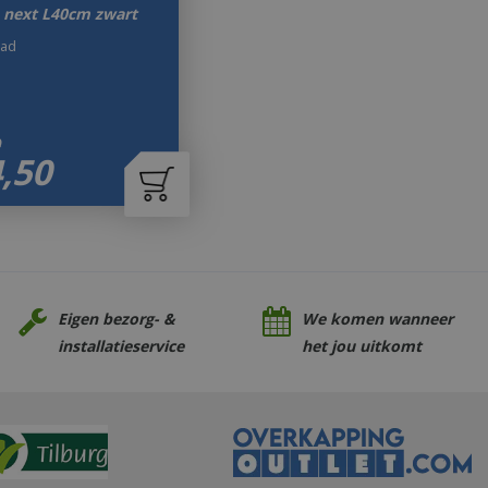
 next L40cm zwart
aad
9
4
,
50
Eigen bezorg- &
We komen wanneer
installatieservice
het jou uitkomt