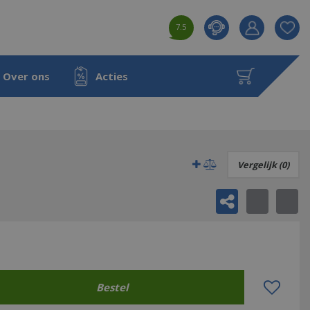
7.5
Product toeg
aan wensenl
Over ons
Acties
Vergelijk (0)