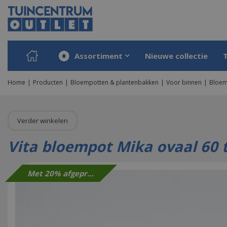
Ga
naar
content
Assortiment
Nieuwe collectie
Home
Producten
Bloempotten & plantenbakken
Voor binnen
Bloem
Verder winkelen
Vita bloempot Mika ovaal 60 
Met 20% afgeprijsd