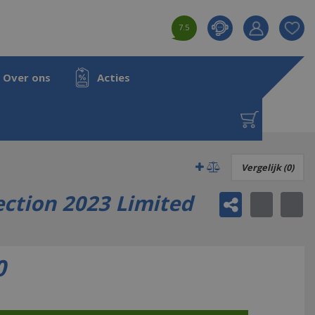
7.5
Product toeg
aan wensenl
Over ons
Acties
ection 2023 Limited Edition
Vergelijk (0)
ction 2023 Limited
0