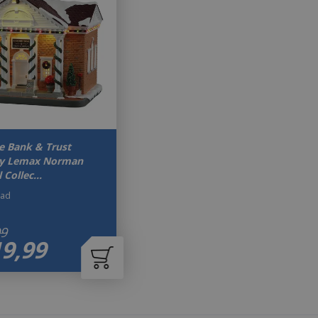
e Bank & Trust
y Lemax Norman
 Collec…
aad
99
19
,
99