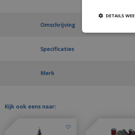
DETAILS WE
Omschrijving
Specificaties
Merk
Kijk ook eens naar: