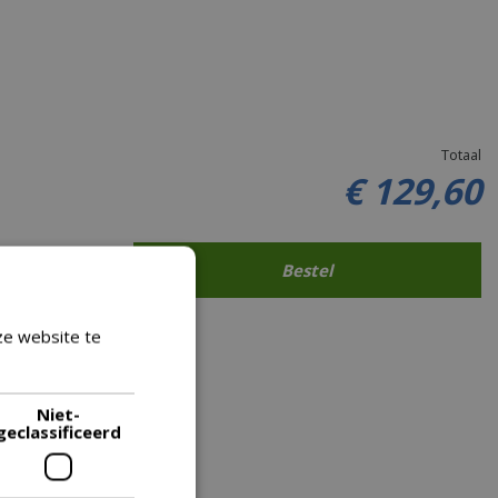
Totaal
€
129
,
60
ze website te
Lees verder
Niet-
geclassificeerd