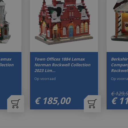
 Lemax
Town Offices 1884 Lemax
Berkshir
lection
Norman Rockwell Collection
Compan
2023 Lim…
Rockwell
Op voorraad
Op voorr
€
129
,
€
185
,
00
€
1