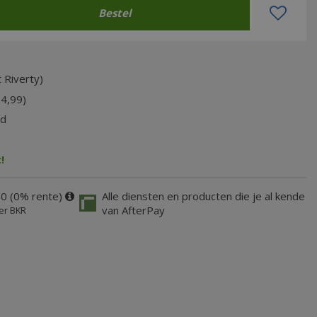
 Riverty)
74,99)
jd
!
20 (0% rente)
Alle diensten en producten die je al kende
van AfterPay
er BKR