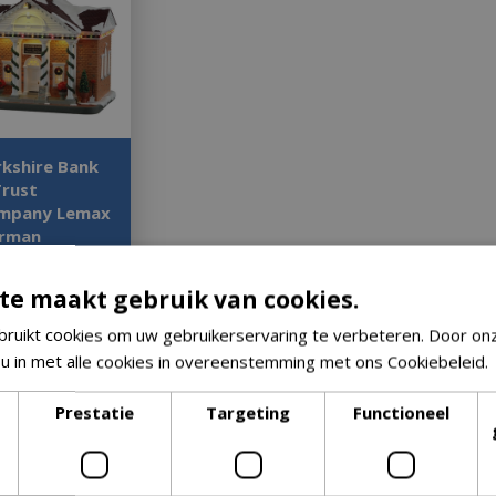
rkshire Bank
Trust
mpany Lemax
rman
ckwell
lection 2023
te maakt gebruik van cookies.
ited Edition
ruikt cookies om uw gebruikerservaring te verbeteren. Door on
29
,
99
119
,
99
 u in met alle cookies in overeenstemming met ons Cookiebeleid.
Prestatie
Targeting
Functioneel