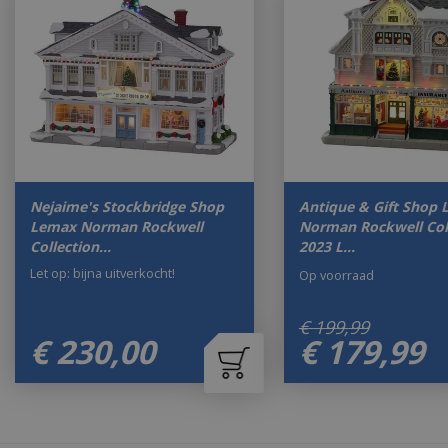
Nejaime's Stockbridge Shop
Antique & Gift Shop
Lemax Norman Rockwell
Norman Rockwell Col
Collection…
2023 L…
Let op: bijna uitverkocht!
Op voorraad
€
199
,
99
€
230
,
00
€
179
,
99