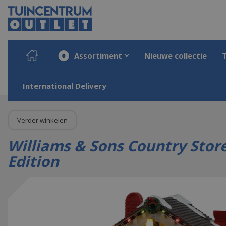
Ga
naar
content
Assortiment
Nieuwe collectie
Home
Producten
Onze merken
Lemax
Collectie 2023
Lemax Norm
International Delivery
Verder winkelen
Williams & Sons Country Stor
Edition