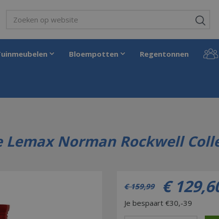
Tuinmeubelen
Bloempotten
Regentonnen
an Rockwell 2023
Williams & Sons Country Store Lemax Norman Rockwell Coll
e Lemax Norman Rockwell Colle
€
129
,
6
€
159
,
99
Je bespaart €30,-39